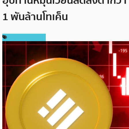
อุปทานหมุนเวียนลดลงต่ำกว่า
1 พันล้านโทเค็น
ข่าวคริปโตเคอเรนซี่