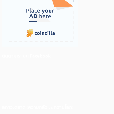
ติดตามเราบน Facebook
สภาวะตลาด (ความกลัว vs ความโลภ)