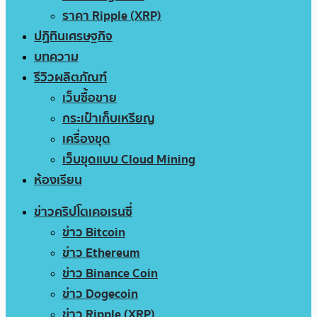
ราคา Ripple (XRP)
ปฏิทินเศรษฐกิจ
บทความ
รีวิวผลิตภัณฑ์
เว็บซื้อขาย
กระเป๋าเก็บเหรียญ
เครื่องขุด
เว็บขุดแบบ Cloud Mining
ห้องเรียน
ข่าวคริปโตเคอเรนซี่
ข่าว Bitcoin
ข่าว Ethereum
ข่าว Binance Coin
ข่าว Dogecoin
ข่าว Ripple (XRP)