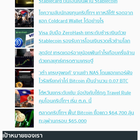
Stablecard ดันโอนเงินผ่าน Stablecoin
ไขความลับนักลงทุนคริปโทฯ เกาหลีใต้! รอดจาก
แฮก Coldcard Wallet ได้อย่างไร
Visa จับมือ ZeroHash ยกระดับชำระเงินด้วย
Stablecoin รองรับการโอนเงินรวดเร็วข้ามโลก
สุดจัด! เทรดเดอร์อายุน้อยฟันกำไรเกือบครึ่งล้าน
ด้วยกลยุทธ์เทรดตามเศรษฐี
‘เต๋า เศรษฐพงศ์’ งานเข้า NAS โดนแฮกเกอร์ฝัง
ไวรัสเรียกค่าไถ่ Bitcoin เป็นจำนวน 0.07 BTC
ไต้หวันยกระดับเข้ม จ่อบังคับใช้กฏ Travel Rule
คุมโอนคริปโทฯ เริ่ม ต.ค. นี้
ตลาดคริปโทฯ ฟื้น! Bitcoin ยื้อแถว $64,700 ลุ้น
ทะลุผ่านกรอบ $65,000
เป้าหมายของเรา