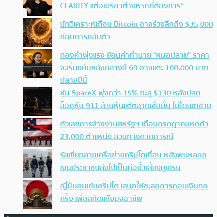
CLARITY แต่อเมริกาต่างหากที่ต้องการ”
นักวิเคราะห์เตือน Bitcoin อาจร่วงลึกถึง $35,000
ก่อนการกลับตัว
ทองคำพุ่งแรง ย้อนคำทำนาย “หมอปลาย” ราคา
จะเริ่มขยับหลังกลางปี 69 อาจแตะ 100,000 บาท
ปลายปีนี้
หุ้น SpaceX พุ่งกว่า 15% ทะลุ $130 หลังปลด
ล็อกหุ้น 911 ล้านหุ้นแต่ตลาดเชื่อมั่น ไม่โดนเทขาย
ตัวเลขการจ้างงานสหรัฐฯ เดือนกรกฎาคมหดตัว
23,000 ตำแหน่ง สวนทางคาดการณ์
รัสเซียทลายเครือข่ายคริปโตเถื่อน หลังพบหลอก
เงินประชาชนส่งไปเป็นท่อน้ำเลี้ยงยูเครน
ญี่ปุ่นคุมเข้มคริปโต เสนอให้ชะลอการถอนเงินทุก
ครั้ง เพื่อสกัดแก๊งมิจฉาชีพ