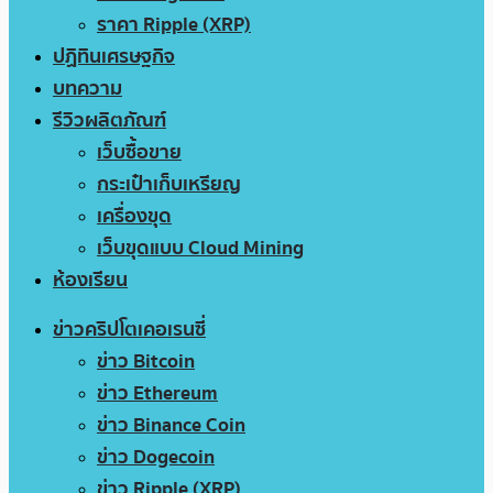
ราคา Ripple (XRP)
ปฏิทินเศรษฐกิจ
บทความ
รีวิวผลิตภัณฑ์
เว็บซื้อขาย
กระเป๋าเก็บเหรียญ
เครื่องขุด
เว็บขุดแบบ Cloud Mining
ห้องเรียน
ข่าวคริปโตเคอเรนซี่
ข่าว Bitcoin
ข่าว Ethereum
ข่าว Binance Coin
ข่าว Dogecoin
ข่าว Ripple (XRP)