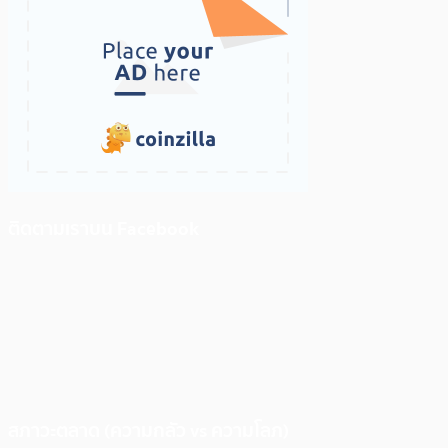
ติดตามเราบน Facebook
สภาวะตลาด (ความกลัว vs ความโลภ)