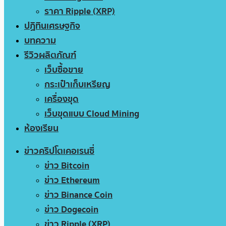
ราคา Ripple (XRP)
ปฏิทินเศรษฐกิจ
บทความ
รีวิวผลิตภัณฑ์
เว็บซื้อขาย
กระเป๋าเก็บเหรียญ
เครื่องขุด
เว็บขุดแบบ Cloud Mining
ห้องเรียน
ข่าวคริปโตเคอเรนซี่
ข่าว Bitcoin
ข่าว Ethereum
ข่าว Binance Coin
ข่าว Dogecoin
ข่าว Ripple (XRP)