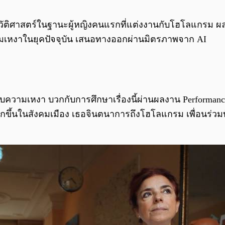
งประวัติศาสตร์ในฐานะผู้หญิงคนแรกที่แต่งงานกับโฮโลแกรม ผล
เหงาในยุคปัจจุบัน เสนอทางออกผ่านมิตรภาพจาก AI
บความเหงา บวกกับการศึกษาเรื่องนี้ผ่านผลงาน Performan
มมากขึ้นในสังคมเมือง เธอจินตนาการถึงโฮโลแกรม เพื่อนร่