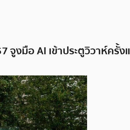
57 จูงมือ AI เข้าประตูวิวาห์ครั