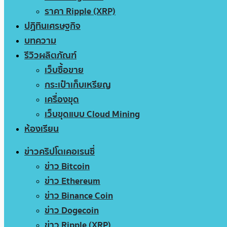
ราคา Ripple (XRP)
ปฏิทินเศรษฐกิจ
บทความ
รีวิวผลิตภัณฑ์
เว็บซื้อขาย
กระเป๋าเก็บเหรียญ
เครื่องขุด
เว็บขุดแบบ Cloud Mining
ห้องเรียน
ข่าวคริปโตเคอเรนซี่
ข่าว Bitcoin
ข่าว Ethereum
ข่าว Binance Coin
ข่าว Dogecoin
ข่าว Ripple (XRP)