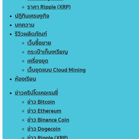
ราคา Ripple (XRP)
ปฏิทินเศรษฐกิจ
บทความ
รีวิวผลิตภัณฑ์
เว็บซื้อขาย
กระเป๋าเก็บเหรียญ
เครื่องขุด
เว็บขุดแบบ Cloud Mining
ห้องเรียน
ข่าวคริปโตเคอเรนซี่
ข่าว Bitcoin
ข่าว Ethereum
ข่าว Binance Coin
ข่าว Dogecoin
ข่าว Ripple (XRP)