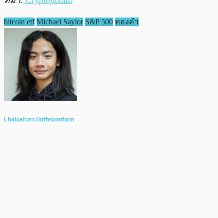
ที่มา:
Cryptopotato
bitcoin etf
Michael Saylor
S&P 500
ทองคำ
Chaiyatorn Buthsoontorn