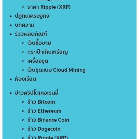
ราคา Ripple (XRP)
ปฏิทินเศรษฐกิจ
บทความ
รีวิวผลิตภัณฑ์
เว็บซื้อขาย
กระเป๋าเก็บเหรียญ
เครื่องขุด
เว็บขุดแบบ Cloud Mining
ห้องเรียน
ข่าวคริปโตเคอเรนซี่
ข่าว Bitcoin
ข่าว Ethereum
ข่าว Binance Coin
ข่าว Dogecoin
ข่าว Ripple (XRP)