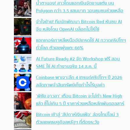
น้ำตานอง! สาวโดนแฮกเงินจัดงานแต่ง บน
Polygon กว่า 3.5 แสนบาท วอนชุมชนช่วยเหลือ
จำใจย้าย! ทีมนักพัฒนา Bitcoin Red หันซบ AI
จีน หลังโดน OpenAI บล็อกไม่ให้ใช้
แฮกเกอร์เกาหลีเหนืออัปเกรดใช้ AI กวาดคริปโทฯ
ทั่วโลก ตัวเลขพุ่งแตะ 66%
AI Future Ready #2 จัด Workshop ฟรี สอน
SME ใช้ AI ทำงานจริง 14 ส.ค. นี้
Coinbase พาเจาะลึก 4 เทรนด์คริปโทฯ ปี 2026
สลัดภาพจำสินทรัพย์เก็งกำไรไร้มูลค่า
‘พิชัย จาวลา’ เตือน Bitcoin จะไม่ทำ New High
แล้ว ชี้ไม่เกิน 5 ปี ราคาร่วงเหลือหลักพันดอลลาร์
Bitcoin เข้าสู่ ‘สัปดาห์เงินเฟ้อ’ ส่องไทม์ไลน์ 3
ตัวเลขเศรษฐกิจสหรัฐฯ ที่ต้องระวัง