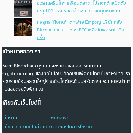
อวสานคริปโทฯ เกลื่อนตลาด! โปรเจกต์แห่ปิดตัว
ทะลุ 100 แห่ง หลังแฮ็กระบาด-เงินทุนหดหาย
กลยุทธ์ ‘ถือทน’ แตกพ่าย Empery บริษัทคลัง
Bitcoin เทขาย 1,635 BTC เหลือในพอร์ตไม่ถึง
ครึ่ง
เป้าหมายของเรา
Siam Blockchain มุ่งมั่นที่จะช่วยนำเสนอสารเกี่ยวกับ
Cryptocurrency และเทคโนโลยีบล็อกเชนเพื่อคนไทย ในภาษาไทย เรา
รวบรวมข้อมูลส่วนใหญ่จากเว็บไซต์และเว็บบอร์ดต่างประเทศและนำมา
แปลส่งตรงถึงฟีดคุณ
เกี่ยวกับเว็บไซต์นี้
ทีมงาน
ติดต่อเรา
นโยบายความเป็นส่วนตัว
ข้อตกลงในการใช้งาน