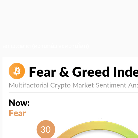
สภาวะตลาด (ความกลัว vs ความโลภ)