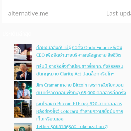
ประเด็นล่าสุด
ศึกชิงบัลลังก์! แม่ผู้ก่อตั้ง Ondo Finance ฟ้อง
CEO เพื่อยึดอำนาจบริหารหลังลูกชายเสียชีวิต
ทรัมป์เอาจริง สั่งทำเนียบขาวรื้อเกณฑ์จริยธรรม
ดันกฎหมาย Clarity Act ปลดล็อกคริปโทฯ
Jim Cramer เทขาย Bitcoin เพราะกลัวภัยควอน
ตัม แต่ราคากลับพุ่งทะลุ 65,000 ดอลลาร์อีกครั้ง
เงินไหลเข้า Bitcoin ETF ทะลุ 620 ล้านดอลลาร์
หลังช่องโหว่ Coldcard ทำลายความเชื่อมั่นการ
เก็บเหรียญเอง
Tether รุกขยายธุรกิจ Tokenization สู่