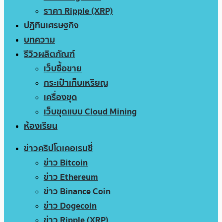
ราคา Ripple (XRP)
ปฏิทินเศรษฐกิจ
บทความ
รีวิวผลิตภัณฑ์
เว็บซื้อขาย
กระเป๋าเก็บเหรียญ
เครื่องขุด
เว็บขุดแบบ Cloud Mining
ห้องเรียน
ข่าวคริปโตเคอเรนซี่
ข่าว Bitcoin
ข่าว Ethereum
ข่าว Binance Coin
ข่าว Dogecoin
ข่าว Ripple (XRP)