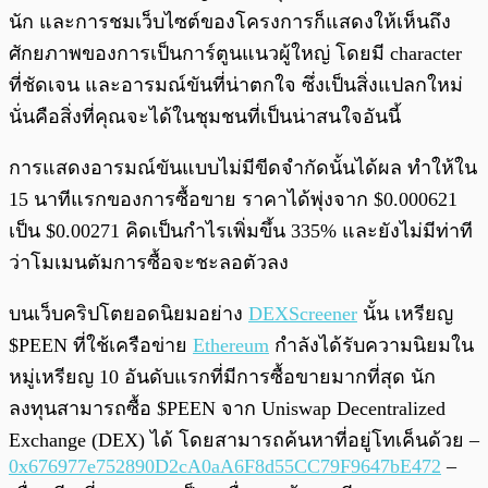
นัก และการชมเว็บไซต์ของโครงการก็แสดงให้เห็นถึง
ศักยภาพของการเป็นการ์ตูนแนวผู้ใหญ่ โดยมี character
ที่ชัดเจน และอารมณ์ขันที่น่าตกใจ ซึ่งเป็นสิ่งแปลกใหม่
นั่นคือสิ่งที่คุณจะได้ในชุมชนที่เป็นน่าสนใจอันนี้
การแสดงอารมณ์ขันแบบไม่มีขีดจำกัดนั้นได้ผล ทำให้ใน
15 นาทีแรกของการซื้อขาย ราคาได้พุ่งจาก $0.000621
เป็น $0.00271 คิดเป็นกำไรเพิ่มขึ้น 335% และยังไม่มีท่าที
ว่าโมเมนตัมการซื้อจะชะลอตัวลง
บนเว็บคริปโตยอดนิยมอย่าง
DEXScreener
นั้น เหรียญ
$PEEN ที่ใช้เครือข่าย
Ethereum
กำลังได้รับความนิยมใน
หมู่เหรียญ 10 อันดับแรกที่มีการซื้อขายมากที่สุด นัก
ลงทุนสามารถซื้อ $PEEN จาก Uniswap Decentralized
Exchange (DEX) ได้ โดยสามารถค้นหาที่อยู่โทเค็นด้วย –
0x676977e752890D2cA0aA6F8d55CC79F9647bE472
–