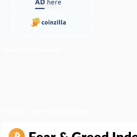
ติดตามเราบน Facebook
สภาวะตลาด (ความกลัว vs ความโลภ)