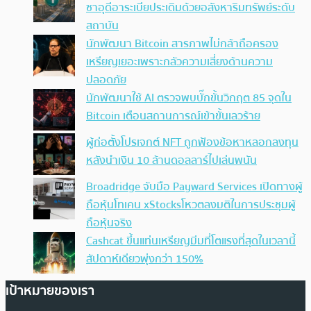
ซาอุดีอาระเบียประเดิมด้วยอสังหาริมทรัพย์ระดับ
สถาบัน
นักพัฒนา Bitcoin สารภาพไม่กล้าถือครอง
เหรียญเยอะเพราะกลัวความเสี่ยงด้านความ
ปลอดภัย
นักพัฒนาใช้ AI ตรวจพบบั๊กขั้นวิกฤต 85 จุดใน
Bitcoin เตือนสถานการณ์เข้าขั้นเลวร้าย
ผู้ก่อตั้งโปรเจกต์ NFT ถูกฟ้องข้อหาหลอกลงทุน
หลังนำเงิน 10 ล้านดอลลาร์ไปเล่นพนัน
Broadridge จับมือ Payward Services เปิดทางผู้
ถือหุ้นโทเคน xStocksโหวตลงมติในการประชุมผู้
ถือหุ้นจริง
Cashcat ขึ้นแท่นเหรียญมีมที่โตแรงที่สุดในเวลานี้
สัปดาห์เดียวพุ่งกว่า 150%
เป้าหมายของเรา