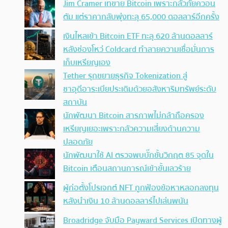
Jim Cramer เทขาย Bitcoin เพราะกลัวภัยควอน
ตัม แต่ราคากลับพุ่งทะลุ 65,000 ดอลลาร์อีกครั้ง
เงินไหลเข้า Bitcoin ETF ทะลุ 620 ล้านดอลลาร์
หลังช่องโหว่ Coldcard ทำลายความเชื่อมั่นการ
เก็บเหรียญเอง
Tether รุกขยายธุรกิจ Tokenization สู่
ซาอุดีอาระเบียประเดิมด้วยอสังหาริมทรัพย์ระดับ
สถาบัน
นักพัฒนา Bitcoin สารภาพไม่กล้าถือครอง
เหรียญเยอะเพราะกลัวความเสี่ยงด้านความ
ปลอดภัย
นักพัฒนาใช้ AI ตรวจพบบั๊กขั้นวิกฤต 85 จุดใน
Bitcoin เตือนสถานการณ์เข้าขั้นเลวร้าย
ผู้ก่อตั้งโปรเจกต์ NFT ถูกฟ้องข้อหาหลอกลงทุน
หลังนำเงิน 10 ล้านดอลลาร์ไปเล่นพนัน
Broadridge จับมือ Payward Services เปิดทางผู้