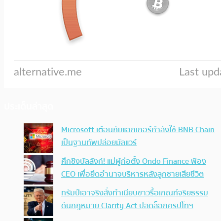
ประเด็นล่าสุด
Microsoft เตือนภัยแฮกเกอร์กำลังใช้ BNB Chain
เป็นฐานทัพปล่อยมัลแวร์
ศึกชิงบัลลังก์! แม่ผู้ก่อตั้ง Ondo Finance ฟ้อง
CEO เพื่อยึดอำนาจบริหารหลังลูกชายเสียชีวิต
ทรัมป์เอาจริง สั่งทำเนียบขาวรื้อเกณฑ์จริยธรรม
ดันกฎหมาย Clarity Act ปลดล็อกคริปโทฯ