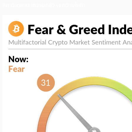
สภาวะตลาด (ความกลัว vs ความโลภ)