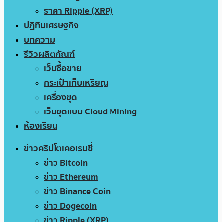
ราคา Ripple (XRP)
ปฏิทินเศรษฐกิจ
บทความ
รีวิวผลิตภัณฑ์
เว็บซื้อขาย
กระเป๋าเก็บเหรียญ
เครื่องขุด
เว็บขุดแบบ Cloud Mining
ห้องเรียน
ข่าวคริปโตเคอเรนซี่
ข่าว Bitcoin
ข่าว Ethereum
ข่าว Binance Coin
ข่าว Dogecoin
ข่าว Ripple (XRP)