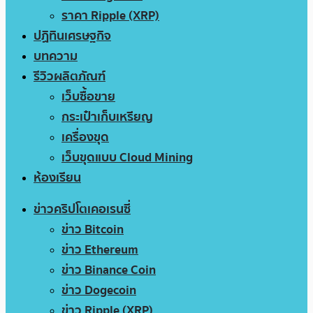
ราคา Ripple (XRP)
ปฏิทินเศรษฐกิจ
บทความ
รีวิวผลิตภัณฑ์
เว็บซื้อขาย
กระเป๋าเก็บเหรียญ
เครื่องขุด
เว็บขุดแบบ Cloud Mining
ห้องเรียน
ข่าวคริปโตเคอเรนซี่
ข่าว Bitcoin
ข่าว Ethereum
ข่าว Binance Coin
ข่าว Dogecoin
ข่าว Ripple (XRP)