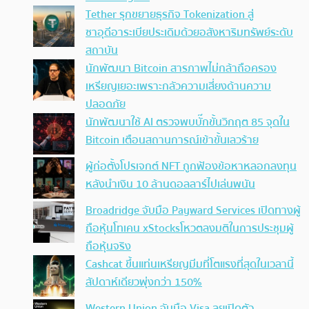
Tether รุกขยายธุรกิจ Tokenization สู่
ซาอุดีอาระเบียประเดิมด้วยอสังหาริมทรัพย์ระดับ
สถาบัน
นักพัฒนา Bitcoin สารภาพไม่กล้าถือครอง
เหรียญเยอะเพราะกลัวความเสี่ยงด้านความ
ปลอดภัย
นักพัฒนาใช้ AI ตรวจพบบั๊กขั้นวิกฤต 85 จุดใน
Bitcoin เตือนสถานการณ์เข้าขั้นเลวร้าย
ผู้ก่อตั้งโปรเจกต์ NFT ถูกฟ้องข้อหาหลอกลงทุน
หลังนำเงิน 10 ล้านดอลลาร์ไปเล่นพนัน
Broadridge จับมือ Payward Services เปิดทางผู้
ถือหุ้นโทเคน xStocksโหวตลงมติในการประชุมผู้
ถือหุ้นจริง
Cashcat ขึ้นแท่นเหรียญมีมที่โตแรงที่สุดในเวลานี้
สัปดาห์เดียวพุ่งกว่า 150%
Western Union จับมือ Visa ลุยเปิดตัว