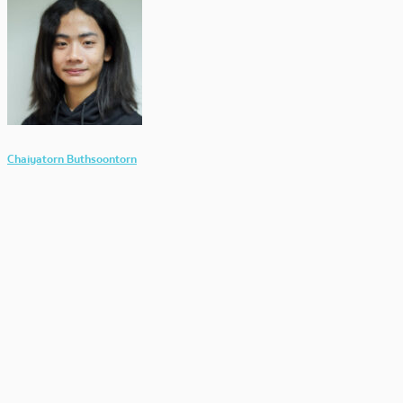
Chaiyatorn Buthsoontorn