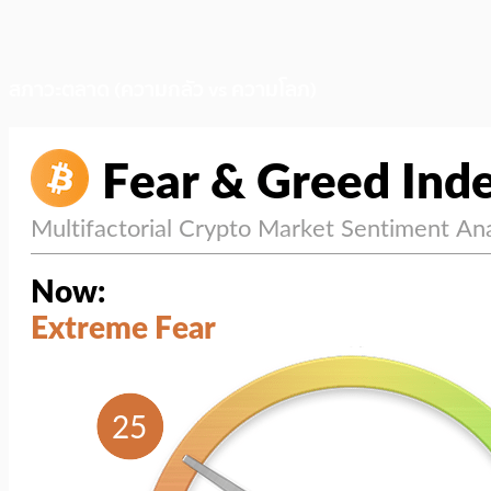
สภาวะตลาด (ความกลัว vs ความโลภ)