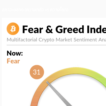
สภาวะตลาด (ความกลัว vs ความโลภ)