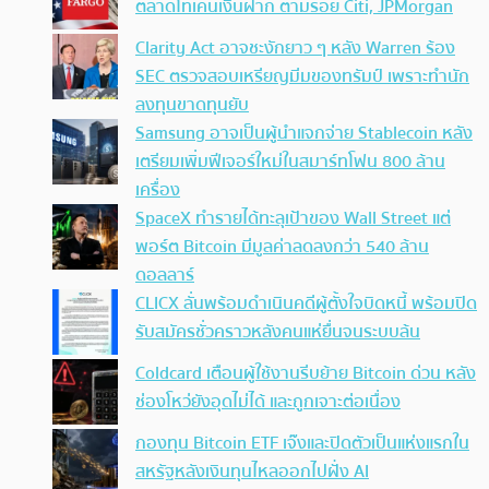
ตลาดโทเคนเงินฝาก ตามรอย Citi, JPMorgan
Clarity Act อาจชะงักยาว ๆ หลัง Warren ร้อง
SEC ตรวจสอบเหรียญมีมของทรัมป์ เพราะทำนัก
ลงทุนขาดทุนยับ
Samsung อาจเป็นผู้นำแจกจ่าย Stablecoin หลัง
เตรียมเพิ่มฟีเจอร์ใหม่ในสมาร์ทโฟน 800 ล้าน
เครื่อง
SpaceX ทำรายได้ทะลุเป้าของ Wall Street แต่
พอร์ต Bitcoin มีมูลค่าลดลงกว่า 540 ล้าน
ดอลลาร์
CLICX ลั่นพร้อมดำเนินคดีผู้ตั้งใจบิดหนี้ พร้อมปิด
รับสมัครชั่วคราวหลังคนแห่ยื่นจนระบบล้น
Coldcard เตือนผู้ใช้งานรีบย้าย Bitcoin ด่วน หลัง
ช่องโหว่ยังอุดไม่ได้ และถูกเจาะต่อเนื่อง
กองทุน Bitcoin ETF เจ๊งและปิดตัวเป็นแห่งแรกใน
สหรัฐหลังเงินทุนไหลออกไปฝั่ง AI