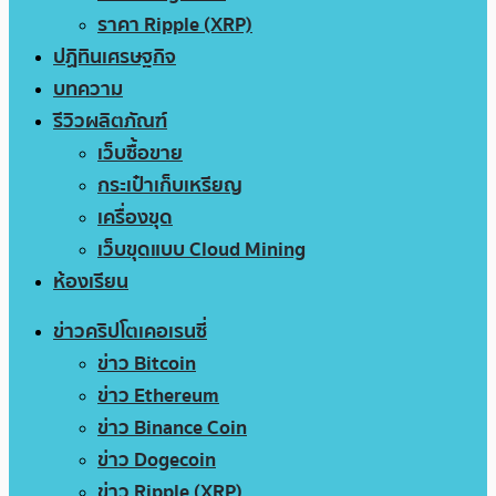
ราคา Ripple (XRP)
ปฏิทินเศรษฐกิจ
บทความ
รีวิวผลิตภัณฑ์
เว็บซื้อขาย
กระเป๋าเก็บเหรียญ
เครื่องขุด
เว็บขุดแบบ Cloud Mining
ห้องเรียน
ข่าวคริปโตเคอเรนซี่
ข่าว Bitcoin
ข่าว Ethereum
ข่าว Binance Coin
ข่าว Dogecoin
ข่าว Ripple (XRP)