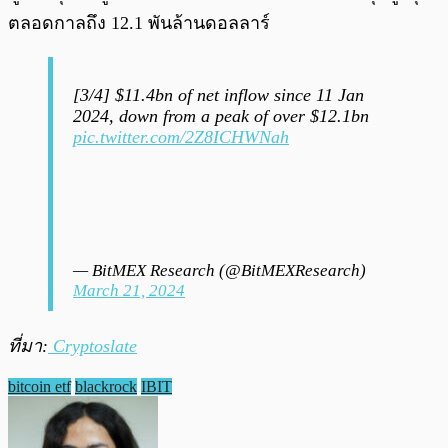
ตลอดกาลถึง 12.1 พันล้านดอลลาร์
[3/4] $11.4bn of net inflow since 11 Jan
2024, down from a peak of over $12.1bn
pic.twitter.com/2Z8ICHWNah
— BitMEX Research (@BitMEXResearch)
March 21, 2024
ที่มา:
Cryptoslate
bitcoin etf
blackrock
IBIT