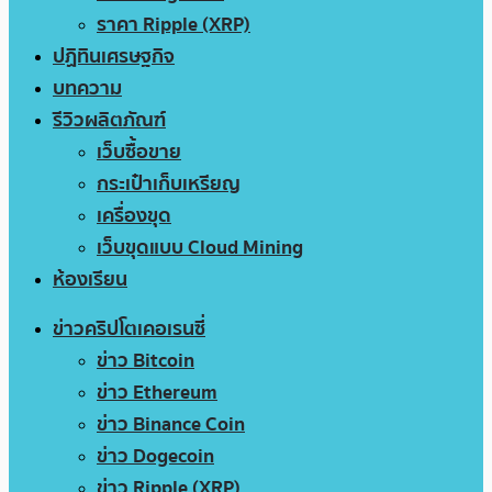
ราคา Ripple (XRP)
ปฏิทินเศรษฐกิจ
บทความ
รีวิวผลิตภัณฑ์
เว็บซื้อขาย
กระเป๋าเก็บเหรียญ
เครื่องขุด
เว็บขุดแบบ Cloud Mining
ห้องเรียน
ข่าวคริปโตเคอเรนซี่
ข่าว Bitcoin
ข่าว Ethereum
ข่าว Binance Coin
ข่าว Dogecoin
ข่าว Ripple (XRP)