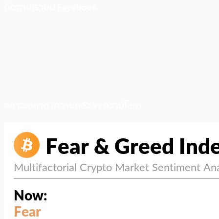
ติดตามเราบน Facebook
สภาวะตลาด (ความกลัว vs ความโลภ)