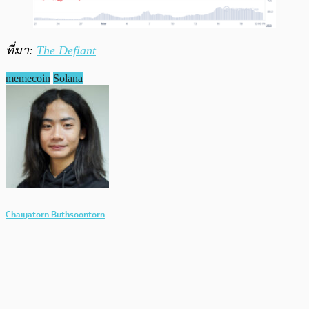
ที่มา:
The Defiant
memecoin
Solana
Chaiyatorn Buthsoontorn