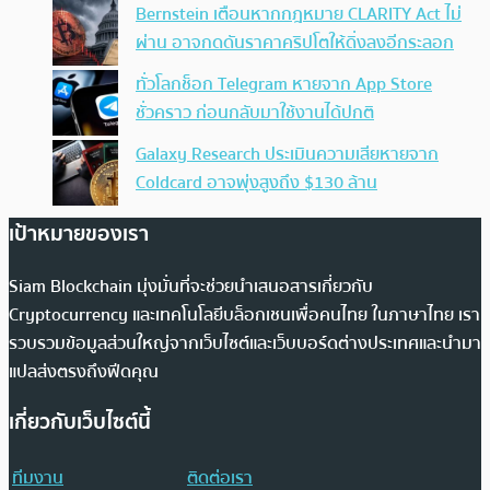
Bernstein เตือนหากกฎหมาย CLARITY Act ไม่
ผ่าน อาจกดดันราคาคริปโตให้ดิ่งลงอีกระลอก
ทั่วโลกช็อก Telegram หายจาก App Store
ชั่วคราว ก่อนกลับมาใช้งานได้ปกติ
Galaxy Research ประเมินความเสียหายจาก
Coldcard อาจพุ่งสูงถึง $130 ล้าน
เป้าหมายของเรา
Siam Blockchain มุ่งมั่นที่จะช่วยนำเสนอสารเกี่ยวกับ
Cryptocurrency และเทคโนโลยีบล็อกเชนเพื่อคนไทย ในภาษาไทย เรา
รวบรวมข้อมูลส่วนใหญ่จากเว็บไซต์และเว็บบอร์ดต่างประเทศและนำมา
แปลส่งตรงถึงฟีดคุณ
เกี่ยวกับเว็บไซต์นี้
ทีมงาน
ติดต่อเรา