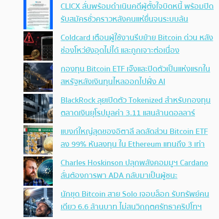
CLICX ลั่นพร้อมดำเนินคดีผู้ตั้งใจบิดหนี้ พร้อมปิด
รับสมัครชั่วคราวหลังคนแห่ยื่นจนระบบล้น
Coldcard เตือนผู้ใช้งานรีบย้าย Bitcoin ด่วน หลัง
ช่องโหว่ยังอุดไม่ได้ และถูกเจาะต่อเนื่อง
กองทุน Bitcoin ETF เจ๊งและปิดตัวเป็นแห่งแรกใน
สหรัฐหลังเงินทุนไหลออกไปฝั่ง AI
BlackRock ลุยเปิดตัว Tokenized สำหรับกองทุน
ตลาดเงินยุโรปมูลค่า 3.11 แสนล้านดอลลาร์
แบงก์ใหญ่สุดของอิตาลี ลดสัดส่วน Bitcoin ETF
ลง 99% หันลงทุน ใน Ethereum แทนถึง 3 เท่า
Charles Hoskinson ปลุกพลังคอมมูฯ Cardano
ลั่นต้องการพา ADA กลับมาเป็นผู้ชนะ
นักขุด Bitcoin สาย Solo เจอบล็อก รับทรัพย์คน
เดียว 6.6 ล้านบาท ไม่สนวิกฤตศรัทธาคริปโทฯ