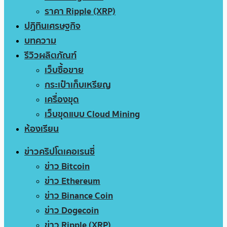
ราคา Ripple (XRP)
ปฏิทินเศรษฐกิจ
บทความ
รีวิวผลิตภัณฑ์
เว็บซื้อขาย
กระเป๋าเก็บเหรียญ
เครื่องขุด
เว็บขุดแบบ Cloud Mining
ห้องเรียน
ข่าวคริปโตเคอเรนซี่
ข่าว Bitcoin
ข่าว Ethereum
ข่าว Binance Coin
ข่าว Dogecoin
ข่าว Ripple (XRP)