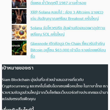
ดิ่งแรง ย้ำวิกฤตปี 1987 อาจซ้ำรอย
XRP-Solana หลบไป : ส่อง 3 Altcoins ฉายแวว
เด่น ส่งสัญญาณเตรียม Breakout ครั้งใหญ่
Solana จ่อโหวตจริง ลุ้นผ่านข้อเสนอเผาอุปทาน
เหรียญ SOL ครั้งใหญ่
Glassnode เปิดข้อมูล On-Chain ชี้แนวรับสำคัญ
Bitcoin อยู่โซน $63,000 เจ้ามือ-รายย่อยแห่ช้อน
ซื้อ
เป้าหมายของเรา
Siam Blockchain มุ่งมั่นที่จะช่วยนำเสนอสารเกี่ยวกับ
Cryptocurrency และเทคโนโลยีบล็อกเชนเพื่อคนไทย ในภาษาไทย เรา
รวบรวมข้อมูลส่วนใหญ่จากเว็บไซต์และเว็บบอร์ดต่างประเทศและนำมา
แปลส่งตรงถึงฟีดคุณ