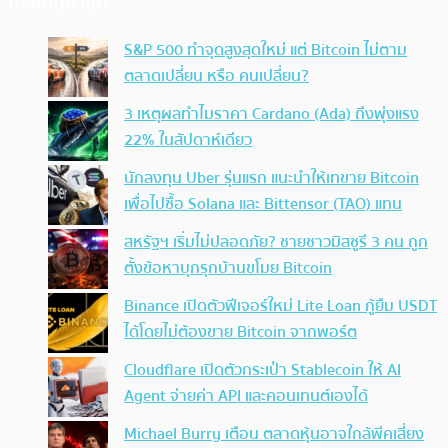
ประเด็นล่าสุด
S&P 500 ทำจุดสูงสุดใหม่ แต่ Bitcoin ไม่ตาม
ตลาดเปลี่ยน หรือ คนเปลี่ยน?
3 เหตุผลทำไมราคา Cardano (Ada) ถึงพุ่งแรง
22% ในสัปดาห์เดียว
นักลงทุน Uber รุ่นแรก แนะนำให้เทขาย Bitcoin
เพื่อไปซื้อ Solana และ Bittensor (TAO) แทน
สหรัฐฯ เริ่มไม่ปลอดภัย? ชายชาวมิสซูรี 3 คน ถูก
ตั้งข้อหาบุกรุกบ้านขโมย Bitcoin
Binance เปิดตัวฟีเจอร์ใหม่ Lite Loan กู้ยืม USDT
ได้โดยไม่ต้องขาย Bitcoin จากพอร์ต
Cloudflare เปิดตัวกระเป๋า Stablecoin ให้ AI
Agent จ่ายค่า API และคอนเทนต์เองได้
Michael Burry เตือน ตลาดหุ้นอาจใกล้พีคเสี่ยง