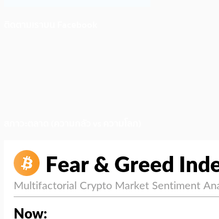
ติดตามเราบน Facebook
สภาวะตลาด (ความกลัว vs ความโลภ)