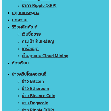
ราคา Ripple (XRP)
ปฏิทินเศรษฐกิจ
บทความ
รีวิวผลิตภัณฑ์
เว็บซื้อขาย
กระเป๋าเก็บเหรียญ
เครื่องขุด
เว็บขุดแบบ Cloud Mining
ห้องเรียน
ข่าวคริปโตเคอเรนซี่
ข่าว Bitcoin
ข่าว Ethereum
ข่าว Binance Coin
ข่าว Dogecoin
ข่าว Ripple (XRP)