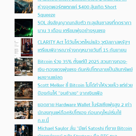
ห่างจุดพอร์ตแตกแค่ $400 ลุ้นเกิด Short
Squeeze
SOL ส่งสัญญาณกลับตัว ทะลุเส้นขาลงที่กดราคา
นาน 3 เดือน เตรียมพุ่งอย่างรุนแรง
CLARITY Act ได้วันโหวตใหม่แล้ว วุฒิสภาสหรัฐฯ
เตรียมพิจารณาร่างกฎหมายวันที่ 15 กันยายน
Bitcoin ร่วง 35% ตั้งแต่ปี 2025 สวนทางทอง-
เงิน-ทองแดงพุ่งแรง ดันคริปโตกลายเป็นสินทรัพย์
ผลงานแย่สุด
Scott Melker ชี้ Bitcoin ไม่ได้ทำให้รวยเร็ว แต่ช่วย
ป้องกันให้ “จนช้าลง” จากเงินเฟ้อ
ยอดขาย Hardware Wallet ในรัสเซียพุ่งสูง 2 เท่า
นักลงทุนแห่ถือคริปโตเอง ก่อนกฎใหม่เริ่มใช้
ก.ย.นี้
Michael Saylor ลั่น “มีแค่ Satoshi ที่ขาย Bitcoin