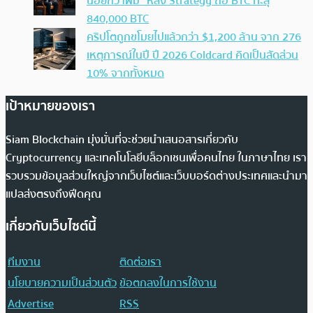
น้อยกว่าผม” หลัง Strategy ถือ BTC ทะลุ
840,000 BTC
คริปโตถูกขโมยไปแล้วกว่า $1,200 ล้าน จาก 276
เหตุการณ์ในปี ปี 2026 Coldcard คิดเป็นสัดส่วน
10% จากทั้งหมด
เป้าหมายของเรา
Siam Blockchain มุ่งมั่นที่จะช่วยนำเสนอสารเกี่ยวกับ
Cryptocurrency และเทคโนโลยีบล็อกเชนเพื่อคนไทย ในภาษาไทย เรา
รวบรวมข้อมูลส่วนใหญ่จากเว็บไซต์และเว็บบอร์ดต่างประเทศและนำมา
แปลส่งตรงถึงฟีดคุณ
เกี่ยวกับเว็บไซต์นี้
ทีมงาน
ติดต่อเรา
นโยบายความเป็นส่วนตัว
ข้อตกลงในการใช้งาน
Advertise
RSS