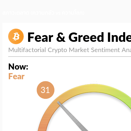
สภาวะตลาด (ความกลัว vs ความโลภ)