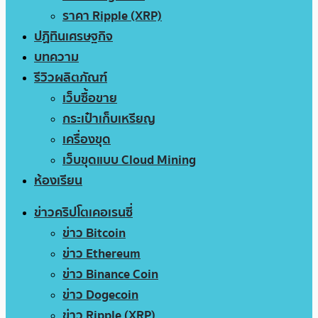
ราคา Ripple (XRP)
ปฏิทินเศรษฐกิจ
บทความ
รีวิวผลิตภัณฑ์
เว็บซื้อขาย
กระเป๋าเก็บเหรียญ
เครื่องขุด
เว็บขุดแบบ Cloud Mining
ห้องเรียน
ข่าวคริปโตเคอเรนซี่
ข่าว Bitcoin
ข่าว Ethereum
ข่าว Binance Coin
ข่าว Dogecoin
ข่าว Ripple (XRP)