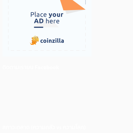
ติดตามเราบน Facebook
สภาวะตลาด (ความกลัว vs ความโลภ)