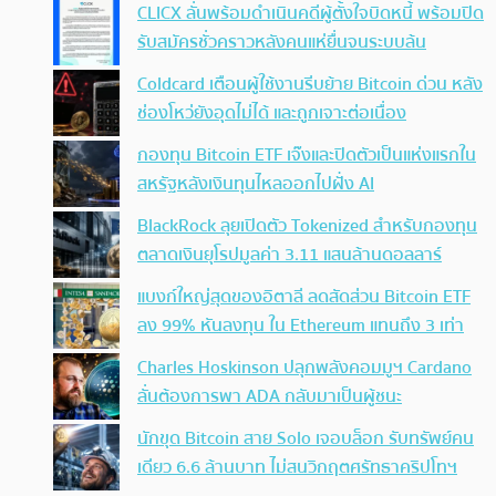
CLICX ลั่นพร้อมดำเนินคดีผู้ตั้งใจบิดหนี้ พร้อมปิด
รับสมัครชั่วคราวหลังคนแห่ยื่นจนระบบล้น
Coldcard เตือนผู้ใช้งานรีบย้าย Bitcoin ด่วน หลัง
ช่องโหว่ยังอุดไม่ได้ และถูกเจาะต่อเนื่อง
กองทุน Bitcoin ETF เจ๊งและปิดตัวเป็นแห่งแรกใน
สหรัฐหลังเงินทุนไหลออกไปฝั่ง AI
BlackRock ลุยเปิดตัว Tokenized สำหรับกองทุน
ตลาดเงินยุโรปมูลค่า 3.11 แสนล้านดอลลาร์
แบงก์ใหญ่สุดของอิตาลี ลดสัดส่วน Bitcoin ETF
ลง 99% หันลงทุน ใน Ethereum แทนถึง 3 เท่า
Charles Hoskinson ปลุกพลังคอมมูฯ Cardano
ลั่นต้องการพา ADA กลับมาเป็นผู้ชนะ
นักขุด Bitcoin สาย Solo เจอบล็อก รับทรัพย์คน
เดียว 6.6 ล้านบาท ไม่สนวิกฤตศรัทธาคริปโทฯ