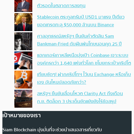
ตัวรอดในตลาดการลงทุน
Stablecoin ตระกูลทรัมป์ USD1 มาแรง ปีเดียว
ยอดเทรดทะลุ $50,000 ล้านบน Binance
ศาลอุทธรณ์สหรัฐฯ ยืนยันคำตัดสิน Sam
Bankman-Fried ดับฝันพ้นโทษนอนคุก 25 ปี
แฮกเกอร์เกาหลีเหนือมุ่งเป้า Coinbase เจาะระบบ
องค์กรกว่า 1,640 แห่งทั่วโลก ขโมยกระเป๋าคริปโต
เทียบชัดๆ! ฝากคริปโทฯ ไว้บน Exchange หรือเก็บ
เอง อันไหนปลอดภัยกว่า?
สหรัฐฯ ยืนยันเลื่อนโหวต Clarity Act ถึงเดือน
ก.ย. ติดล็อก 3 ประเด็นขัดแย้งยังไร้ข้อสรุป
เป้าหมายของเรา
Siam Blockchain มุ่งมั่นที่จะช่วยนำเสนอสารเกี่ยวกับ