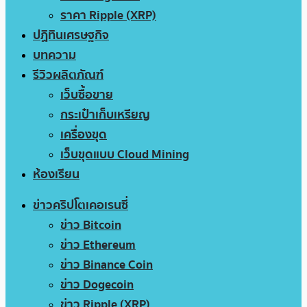
ราคา Ripple (XRP)
ปฏิทินเศรษฐกิจ
บทความ
รีวิวผลิตภัณฑ์
เว็บซื้อขาย
กระเป๋าเก็บเหรียญ
เครื่องขุด
เว็บขุดแบบ Cloud Mining
ห้องเรียน
ข่าวคริปโตเคอเรนซี่
ข่าว Bitcoin
ข่าว Ethereum
ข่าว Binance Coin
ข่าว Dogecoin
ข่าว Ripple (XRP)