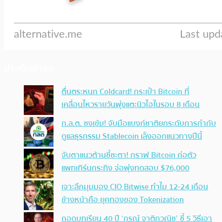
ประเด็นล่าสุด
ตื่นตระหนก Coldcard! กระเป๋า Bitcoin ที่
เคลื่อนไหวรายวันพุ่งแตะนิวไฮในรอบ 8 เดือน
ก.ล.ต. ชงเข้ม! จับมือแบงก์ชาติยกระดับการกำกับ
ดูแลธุรกรรม Stablecoin เล็งออกแนวทางปีนี้
จับตาแนวต้านชี้ชะตา! กราฟ Bitcoin ก่อตัว
แพทเทิร์นกระทิง จ่อพุ่งทดสอบ $76,000
เจาะลึกมุมมอง CIO Bitwise ทำไม 12-24 เดือน
ข้างหน้าคือ ยุคทองของ Tokenization
ถอดบทเรียน 40 ปี ‘กรณ์ จาติกวณิช’ ชี้ 5 วิธีเอา