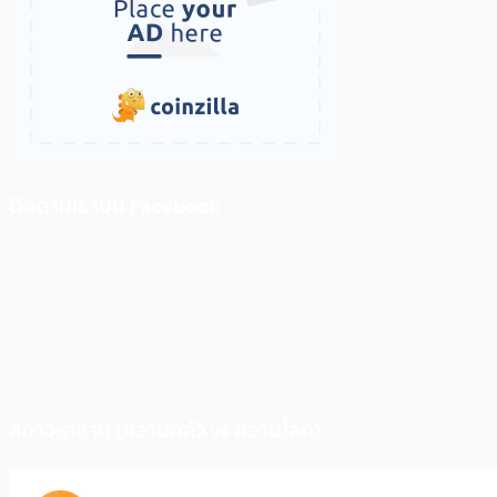
ติดตามเราบน Facebook
สภาวะตลาด (ความกลัว vs ความโลภ)