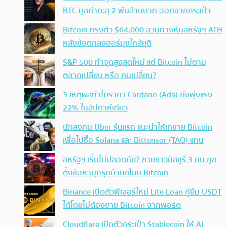
BTC มูลค่าทะลุ 2 พันล้านบาท ออกจากกระเป๋า
Bitcoin ทรงตัว $64,000 สวนทางหุ้นสหรัฐฯ ATH
หลังข้อตกลงฮอร์มุซใกล้ยุติ
S&P 500 ทำจุดสูงสุดใหม่ แต่ Bitcoin ไม่ตาม
ตลาดเปลี่ยน หรือ คนเปลี่ยน?
3 เหตุผลทำไมราคา Cardano (Ada) ถึงพุ่งแรง
22% ในสัปดาห์เดียว
นักลงทุน Uber รุ่นแรก แนะนำให้เทขาย Bitcoin
เพื่อไปซื้อ Solana และ Bittensor (TAO) แทน
สหรัฐฯ เริ่มไม่ปลอดภัย? ชายชาวมิสซูรี 3 คน ถูก
ตั้งข้อหาบุกรุกบ้านขโมย Bitcoin
Binance เปิดตัวฟีเจอร์ใหม่ Lite Loan กู้ยืม USDT
ได้โดยไม่ต้องขาย Bitcoin จากพอร์ต
Cloudflare เปิดตัวกระเป๋า Stablecoin ให้ AI