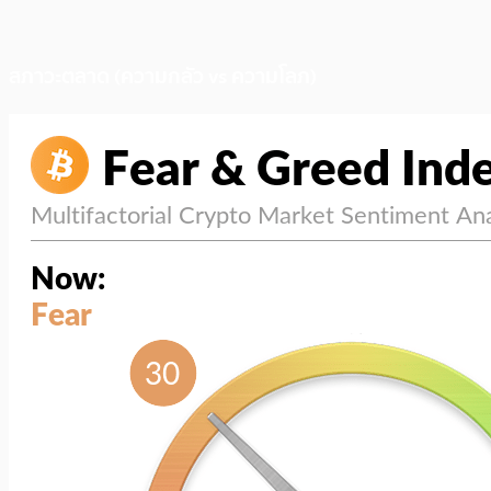
สภาวะตลาด (ความกลัว vs ความโลภ)