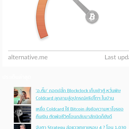
ประเด็นล่าสุด
‘อ.ตั๊ม’ ถอดปลั้ก Blockclock เก็บเข้าตู้ หวั่นพิษ
Coldcard ลุกลามสู่อุปกรณ์คริปโทฯ ในบ้าน
เหยื่อ Coldcard ใช้ Bitcoin ส่งข้อความหาโจรขอ
คืนเงิน ตัดพ้อชีวิตโอนกลับมาสักนิดก็ยังดี
จับตา Strategy ส่อแววเทขายรอบ 4 ? โอน 1,030