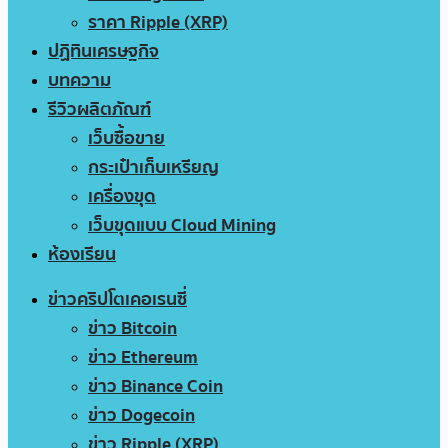
ราคา Ripple (XRP)
ปฏิทินเศรษฐกิจ
บทความ
รีวิวผลิตภัณฑ์
เว็บซื้อขาย
กระเป๋าเก็บเหรียญ
เครื่องขุด
เว็บขุดแบบ Cloud Mining
ห้องเรียน
ข่าวคริปโตเคอเรนซี่
ข่าว Bitcoin
ข่าว Ethereum
ข่าว Binance Coin
ข่าว Dogecoin
ข่าว Ripple (XRP)