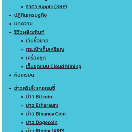
ราคา Ripple (XRP)
ปฏิทินเศรษฐกิจ
บทความ
รีวิวผลิตภัณฑ์
เว็บซื้อขาย
กระเป๋าเก็บเหรียญ
เครื่องขุด
เว็บขุดแบบ Cloud Mining
ห้องเรียน
ข่าวคริปโตเคอเรนซี่
ข่าว Bitcoin
ข่าว Ethereum
ข่าว Binance Coin
ข่าว Dogecoin
ข่าว Ripple (XRP)