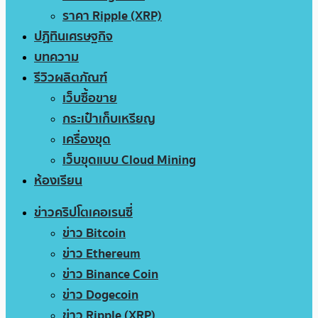
ราคา Ripple (XRP)
ปฏิทินเศรษฐกิจ
บทความ
รีวิวผลิตภัณฑ์
เว็บซื้อขาย
กระเป๋าเก็บเหรียญ
เครื่องขุด
เว็บขุดแบบ Cloud Mining
ห้องเรียน
ข่าวคริปโตเคอเรนซี่
ข่าว Bitcoin
ข่าว Ethereum
ข่าว Binance Coin
ข่าว Dogecoin
ข่าว Ripple (XRP)