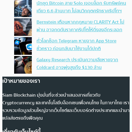
นักขุด Bitcoin สาย Solo เจอบล็อก รับทรัพย์คน
เดียว 6.6 ล้านบาท ไม่สนวิกฤตศรัทธาคริปโทฯ
Bernstein เตือนหากกฎหมาย CLARITY Act ไม่
ผ่าน อาจกดดันราคาคริปโตให้ดิ่งลงอีกระลอก
ทั่วโลกช็อก Telegram หายจาก App Store
ชั่วคราว ก่อนกลับมาใช้งานได้ปกติ
Galaxy Research ประเมินความเสียหายจาก
Coldcard อาจพุ่งสูงถึง $130 ล้าน
เป้าหมายของเรา
Siam Blockchain มุ่งมั่นที่จะช่วยนำเสนอสารเกี่ยวกับ
Cryptocurrency และเทคโนโลยีบล็อกเชนเพื่อคนไทย ในภาษาไทย เรา
รวบรวมข้อมูลส่วนใหญ่จากเว็บไซต์และเว็บบอร์ดต่างประเทศและนำมา
แปลส่งตรงถึงฟีดคุณ
เกี่ยวกับเว็บไซต์นี้