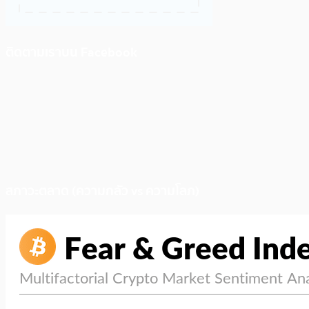
ติดตามเราบน Facebook
สภาวะตลาด (ความกลัว vs ความโลภ)