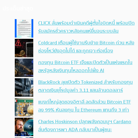
ประเด็นล่าสุด
CLICX ลั่นพร้อมดำเนินคดีผู้ตั้งใจบิดหนี้ พร้อมปิด
รับสมัครชั่วคราวหลังคนแห่ยื่นจนระบบล้น
Coldcard เตือนผู้ใช้งานรีบย้าย Bitcoin ด่วน หลัง
ช่องโหว่ยังอุดไม่ได้ และถูกเจาะต่อเนื่อง
กองทุน Bitcoin ETF เจ๊งและปิดตัวเป็นแห่งแรกใน
สหรัฐหลังเงินทุนไหลออกไปฝั่ง AI
BlackRock ลุยเปิดตัว Tokenized สำหรับกองทุน
ตลาดเงินยุโรปมูลค่า 3.11 แสนล้านดอลลาร์
แบงก์ใหญ่สุดของอิตาลี ลดสัดส่วน Bitcoin ETF
ลง 99% หันลงทุน ใน Ethereum แทนถึง 3 เท่า
Charles Hoskinson ปลุกพลังคอมมูฯ Cardano
ลั่นต้องการพา ADA กลับมาเป็นผู้ชนะ