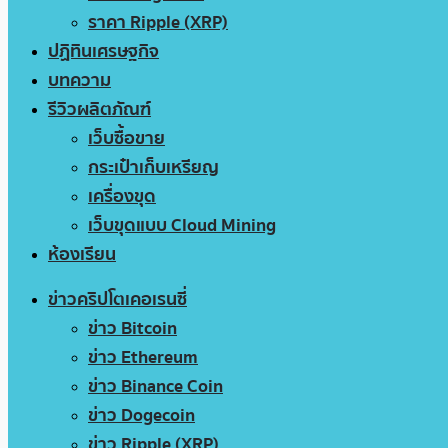
ราคา Ripple (XRP)
ปฏิทินเศรษฐกิจ
บทความ
รีวิวผลิตภัณฑ์
เว็บซื้อขาย
กระเป๋าเก็บเหรียญ
เครื่องขุด
เว็บขุดแบบ Cloud Mining
ห้องเรียน
ข่าวคริปโตเคอเรนซี่
ข่าว Bitcoin
ข่าว Ethereum
ข่าว Binance Coin
ข่าว Dogecoin
ข่าว Ripple (XRP)