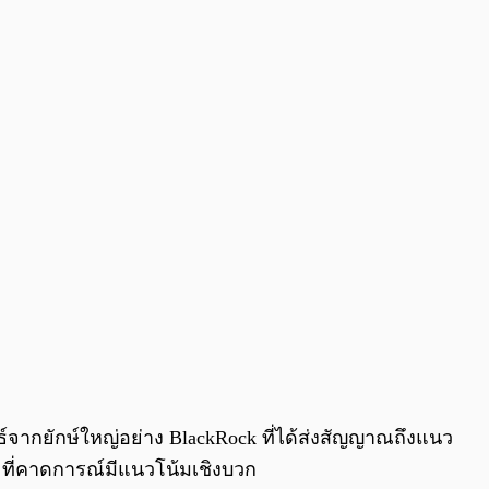
0:00
/
0:00
จากยักษ์ใหญ่อย่าง BlackRock ที่ได้ส่งสัญญาณถึงแนว
ด ที่คาดการณ์มีแนวโน้มเชิงบวก