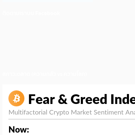
ติดตามเราบน Facebook
สภาวะตลาด (ความกลัว vs ความโลภ)