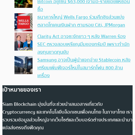
Bitcoin อยู่โซน $63,000 เจ้ามือ-รายย่อยแห่ช้อน
ซื้อ
ธนาคารใหญ่ Wells Fargo ร่วมศึกชิงส่วนแบ่ง
ตลาดโทเคนเงินฝาก ตามรอย Citi, JPMorgan
Clarity Act อาจชะงักยาว ๆ หลัง Warren ร้อง
SEC ตรวจสอบเหรียญมีมของทรัมป์ เพราะทำนัก
ลงทุนขาดทุนยับ
Samsung อาจเป็นผู้นำแจกจ่าย Stablecoin หลัง
เตรียมเพิ่มฟีเจอร์ใหม่ในสมาร์ทโฟน 800 ล้าน
เครื่อง
เป้าหมายของเรา
Siam Blockchain มุ่งมั่นที่จะช่วยนำเสนอสารเกี่ยวกับ
Cryptocurrency และเทคโนโลยีบล็อกเชนเพื่อคนไทย ในภาษาไทย เรา
รวบรวมข้อมูลส่วนใหญ่จากเว็บไซต์และเว็บบอร์ดต่างประเทศและนำมา
แปลส่งตรงถึงฟีดคุณ