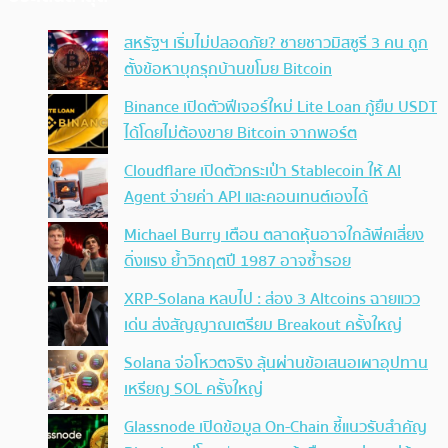
สหรัฐฯ เริ่มไม่ปลอดภัย? ชายชาวมิสซูรี 3 คน ถูก
ตั้งข้อหาบุกรุกบ้านขโมย Bitcoin
Binance เปิดตัวฟีเจอร์ใหม่ Lite Loan กู้ยืม USDT
ได้โดยไม่ต้องขาย Bitcoin จากพอร์ต
Cloudflare เปิดตัวกระเป๋า Stablecoin ให้ AI
Agent จ่ายค่า API และคอนเทนต์เองได้
Michael Burry เตือน ตลาดหุ้นอาจใกล้พีคเสี่ยง
ดิ่งแรง ย้ำวิกฤตปี 1987 อาจซ้ำรอย
XRP-Solana หลบไป : ส่อง 3 Altcoins ฉายแวว
เด่น ส่งสัญญาณเตรียม Breakout ครั้งใหญ่
Solana จ่อโหวตจริง ลุ้นผ่านข้อเสนอเผาอุปทาน
เหรียญ SOL ครั้งใหญ่
Glassnode เปิดข้อมูล On-Chain ชี้แนวรับสำคัญ