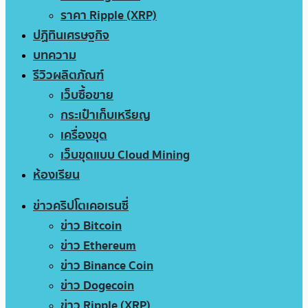
ราคา Ripple (XRP)
ปฏิทินเศรษฐกิจ
บทความ
รีวิวผลิตภัณฑ์
เว็บซื้อขาย
กระเป๋าเก็บเหรียญ
เครื่องขุด
เว็บขุดแบบ Cloud Mining
ห้องเรียน
ข่าวคริปโตเคอเรนซี่
ข่าว Bitcoin
ข่าว Ethereum
ข่าว Binance Coin
ข่าว Dogecoin
ข่าว Ripple (XRP)