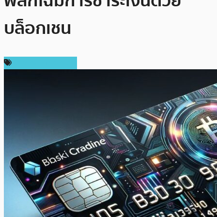
พลิกโฉมการชำระเงินด้วย
บล็อกเชน
ข่าวคริปโตเคอเรนซี่