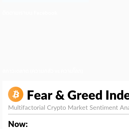
ติดตามเราบน Facebook
สภาวะตลาด (ความกลัว vs ความโลภ)