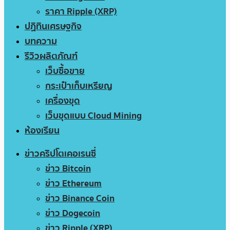
ราคา Ripple (XRP)
ปฏิทินเศรษฐกิจ
บทความ
รีวิวผลิตภัณฑ์
เว็บซื้อขาย
กระเป๋าเก็บเหรียญ
เครื่องขุด
เว็บขุดแบบ Cloud Mining
ห้องเรียน
ข่าวคริปโตเคอเรนซี่
ข่าว Bitcoin
ข่าว Ethereum
ข่าว Binance Coin
ข่าว Dogecoin
ข่าว Ripple (XRP)