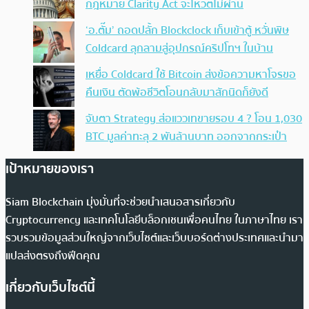
กฎหมาย Clarity Act จะโหวตไม่ผ่าน
‘อ.ตั๊ม’ ถอดปลั้ก Blockclock เก็บเข้าตู้ หวั่นพิษ
Coldcard ลุกลามสู่อุปกรณ์คริปโทฯ ในบ้าน
เหยื่อ Coldcard ใช้ Bitcoin ส่งข้อความหาโจรขอ
คืนเงิน ตัดพ้อชีวิตโอนกลับมาสักนิดก็ยังดี
จับตา Strategy ส่อแววเทขายรอบ 4 ? โอน 1,030
BTC มูลค่าทะลุ 2 พันล้านบาท ออกจากกระเป๋า
เป้าหมายของเรา
Siam Blockchain มุ่งมั่นที่จะช่วยนำเสนอสารเกี่ยวกับ
Cryptocurrency และเทคโนโลยีบล็อกเชนเพื่อคนไทย ในภาษาไทย เรา
รวบรวมข้อมูลส่วนใหญ่จากเว็บไซต์และเว็บบอร์ดต่างประเทศและนำมา
แปลส่งตรงถึงฟีดคุณ
เกี่ยวกับเว็บไซต์นี้