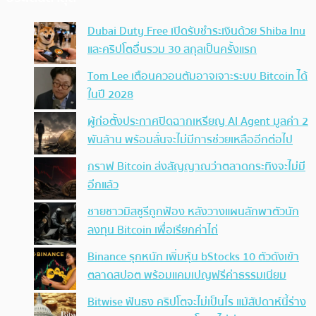
Dubai Duty Free เปิดรับชำระเงินด้วย Shiba Inu
และคริปโตอื่นรวม 30 สกุลเป็นครั้งแรก
Tom Lee เตือนควอนตัมอาจเจาะระบบ Bitcoin ได้
ในปี 2028
ผู้ก่อตั้งประกาศปิดฉากเหรียญ AI Agent มูลค่า 2
พันล้าน พร้อมลั่นจะไม่มีการช่วยเหลืออีกต่อไป
กราฟ Bitcoin ส่งสัญญาณว่าตลาดกระทิงจะไม่มี
อีกแล้ว
ชายชาวมิสซูรีถูกฟ้อง หลังวางแผนลักพาตัวนัก
ลงทุน Bitcoin เพื่อเรียกค่าไถ่
Binance รุกหนัก เพิ่มหุ้น bStocks 10 ตัวดังเข้า
ตลาดสปอต พร้อมแคมเปญฟรีค่าธรรมเนียม
Bitwise ฟันธง คริปโตจะไม่เป็นไร แม้สัปดาห์นี้ร่าง