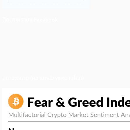
ติดตามเราบน Facebook
สภาวะตลาด (ความกลัว vs ความโลภ)