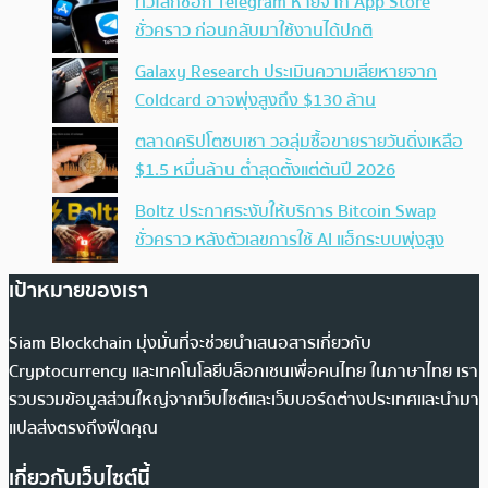
ทั่วโลกช็อก Telegram หายจาก App Store
ชั่วคราว ก่อนกลับมาใช้งานได้ปกติ
Galaxy Research ประเมินความเสียหายจาก
Coldcard อาจพุ่งสูงถึง $130 ล้าน
ตลาดคริปโตซบเซา วอลุ่มซื้อขายรายวันดิ่งเหลือ
$1.5 หมื่นล้าน ต่ำสุดตั้งแต่ต้นปี 2026
Boltz ประกาศระงับให้บริการ Bitcoin Swap
ชั่วคราว หลังตัวเลขการใช้ AI แฮ็กระบบพุ่งสูง
เป้าหมายของเรา
Siam Blockchain มุ่งมั่นที่จะช่วยนำเสนอสารเกี่ยวกับ
Cryptocurrency และเทคโนโลยีบล็อกเชนเพื่อคนไทย ในภาษาไทย เรา
รวบรวมข้อมูลส่วนใหญ่จากเว็บไซต์และเว็บบอร์ดต่างประเทศและนำมา
แปลส่งตรงถึงฟีดคุณ
เกี่ยวกับเว็บไซต์นี้