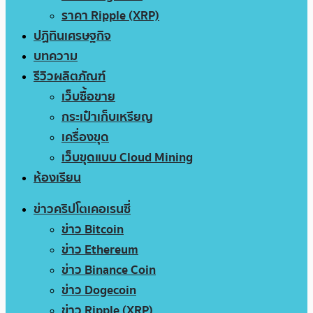
ราคา Ripple (XRP)
ปฏิทินเศรษฐกิจ
บทความ
รีวิวผลิตภัณฑ์
เว็บซื้อขาย
กระเป๋าเก็บเหรียญ
เครื่องขุด
เว็บขุดแบบ Cloud Mining
ห้องเรียน
ข่าวคริปโตเคอเรนซี่
ข่าว Bitcoin
ข่าว Ethereum
ข่าว Binance Coin
ข่าว Dogecoin
ข่าว Ripple (XRP)