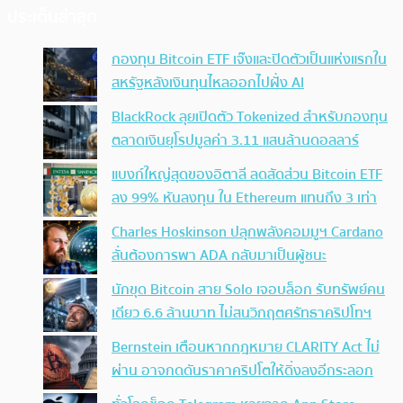
ประเด็นล่าสุด
กองทุน Bitcoin ETF เจ๊งและปิดตัวเป็นแห่งแรกใน
สหรัฐหลังเงินทุนไหลออกไปฝั่ง AI
BlackRock ลุยเปิดตัว Tokenized สำหรับกองทุน
ตลาดเงินยุโรปมูลค่า 3.11 แสนล้านดอลลาร์
แบงก์ใหญ่สุดของอิตาลี ลดสัดส่วน Bitcoin ETF
ลง 99% หันลงทุน ใน Ethereum แทนถึง 3 เท่า
Charles Hoskinson ปลุกพลังคอมมูฯ Cardano
ลั่นต้องการพา ADA กลับมาเป็นผู้ชนะ
นักขุด Bitcoin สาย Solo เจอบล็อก รับทรัพย์คน
เดียว 6.6 ล้านบาท ไม่สนวิกฤตศรัทธาคริปโทฯ
Bernstein เตือนหากกฎหมาย CLARITY Act ไม่
ผ่าน อาจกดดันราคาคริปโตให้ดิ่งลงอีกระลอก