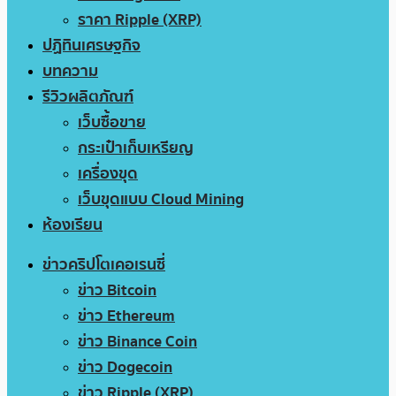
ราคา Ripple (XRP)
ปฏิทินเศรษฐกิจ
บทความ
รีวิวผลิตภัณฑ์
เว็บซื้อขาย
กระเป๋าเก็บเหรียญ
เครื่องขุด
เว็บขุดแบบ Cloud Mining
ห้องเรียน
ข่าวคริปโตเคอเรนซี่
ข่าว Bitcoin
ข่าว Ethereum
ข่าว Binance Coin
ข่าว Dogecoin
ข่าว Ripple (XRP)