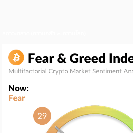
สภาวะตลาด (ความกลัว vs ความโลภ)