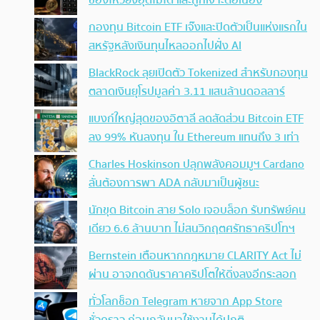
ช่องโหว่ยังอุดไม่ได้ และถูกเจาะต่อเนื่อง
กองทุน Bitcoin ETF เจ๊งและปิดตัวเป็นแห่งแรกใน
สหรัฐหลังเงินทุนไหลออกไปฝั่ง AI
BlackRock ลุยเปิดตัว Tokenized สำหรับกองทุน
ตลาดเงินยุโรปมูลค่า 3.11 แสนล้านดอลลาร์
แบงก์ใหญ่สุดของอิตาลี ลดสัดส่วน Bitcoin ETF
ลง 99% หันลงทุน ใน Ethereum แทนถึง 3 เท่า
Charles Hoskinson ปลุกพลังคอมมูฯ Cardano
ลั่นต้องการพา ADA กลับมาเป็นผู้ชนะ
นักขุด Bitcoin สาย Solo เจอบล็อก รับทรัพย์คน
เดียว 6.6 ล้านบาท ไม่สนวิกฤตศรัทธาคริปโทฯ
Bernstein เตือนหากกฎหมาย CLARITY Act ไม่
ผ่าน อาจกดดันราคาคริปโตให้ดิ่งลงอีกระลอก
ทั่วโลกช็อก Telegram หายจาก App Store