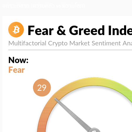
สภาวะตลาด (ความกลัว vs ความโลภ)