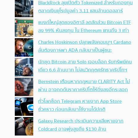
BlackRock ลุยเปิดตัว Tokenized สำหรับกองทุน
ตลาดเงินยุโรปมูลค่า 3.11 แสนล้านดอลลาร์
แบงก์ใหญ่สุดของอิตาลี ลดสัดส่วน Bitcoin ETF
ลง 99% หันลงทุน ใน Ethereum แทนถึง 3 เท่า
Charles Hoskinson ปลุกพลังคอมมูฯ Cardano
ลั่นต้องการพา ADA กลับมาเป็นผู้ชนะ
นักขุด Bitcoin สาย Solo เจอบล็อก รับทรัพย์คน
เดียว 6.6 ล้านบาท ไม่สนวิกฤตศรัทธาคริปโทฯ
Bernstein เตือนหากกฎหมาย CLARITY Act ไม่
ผ่าน อาจกดดันราคาคริปโตให้ดิ่งลงอีกระลอก
ทั่วโลกช็อก Telegram หายจาก App Store
ชั่วคราว ก่อนกลับมาใช้งานได้ปกติ
Galaxy Research ประเมินความเสียหายจาก
Coldcard อาจพุ่งสูงถึง $130 ล้าน