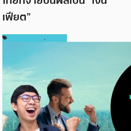
ไทยที่จ่ายปันผลเป็น “เงิน
เฟียต”
ข่าวคริปโตเคอเรนซี่
,
ในประเทศ