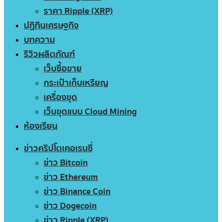
ราคา Ripple (XRP)
ปฏิทินเศรษฐกิจ
บทความ
รีวิวผลิตภัณฑ์
เว็บซื้อขาย
กระเป๋าเก็บเหรียญ
เครื่องขุด
เว็บขุดแบบ Cloud Mining
ห้องเรียน
ข่าวคริปโตเคอเรนซี่
ข่าว Bitcoin
ข่าว Ethereum
ข่าว Binance Coin
ข่าว Dogecoin
ข่าว Ripple (XRP)