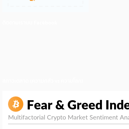
ติดตามเราบน Facebook
สภาวะตลาด (ความกลัว vs ความโลภ)