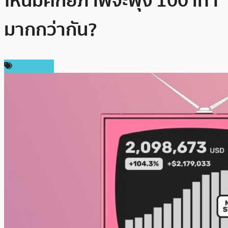
ไหนมีศักยภาพจะพุ่ง 100 เท่า
มากกว่ากัน?
สปอนเซอร์