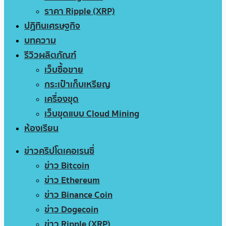
ราคา Ripple (XRP)
ปฏิทินเศรษฐกิจ
บทความ
รีวิวผลิตภัณฑ์
เว็บซื้อขาย
กระเป๋าเก็บเหรียญ
เครื่องขุด
เว็บขุดแบบ Cloud Mining
ห้องเรียน
ข่าวคริปโตเคอเรนซี่
ข่าว Bitcoin
ข่าว Ethereum
ข่าว Binance Coin
ข่าว Dogecoin
ข่าว Ripple (XRP)