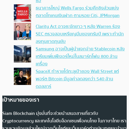
ซื้อ
ธนาคารใหญ่ Wells Fargo ร่วมศึกชิงส่วนแบ่ง
ตลาดโทเคนเงินฝาก ตามรอย Citi, JPMorgan
Clarity Act อาจชะงักยาว ๆ หลัง Warren ร้อง
SEC ตรวจสอบเหรียญมีมของทรัมป์ เพราะทำนัก
ลงทุนขาดทุนยับ
Samsung อาจเป็นผู้นำแจกจ่าย Stablecoin หลัง
เตรียมเพิ่มฟีเจอร์ใหม่ในสมาร์ทโฟน 800 ล้าน
เครื่อง
SpaceX ทำรายได้ทะลุเป้าของ Wall Street แต่
พอร์ต Bitcoin มีมูลค่าลดลงกว่า 540 ล้าน
ดอลลาร์
เป้าหมายของเรา
Siam Blockchain มุ่งมั่นที่จะช่วยนำเสนอสารเกี่ยวกับ
Cryptocurrency และเทคโนโลยีบล็อกเชนเพื่อคนไทย ในภาษาไทย เรา
รวบรวมข้อมูลส่วนใหญ่จากเว็บไซต์และเว็บบอร์ดต่างประเทศและนำมา