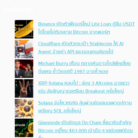
ประเด็นล่าสุด
Binance เปิดตัวฟีเจอร์ใหม่ Lite Loan กู้ยืม USDT
ได้โดยไม่ต้องขาย Bitcoin จากพอร์ต
Cloudflare เปิดตัวกระเป๋า Stablecoin ให้ AI
Agent จ่ายค่า API และคอนเทนต์เองได้
Michael Burry เตือน ตลาดหุ้นอาจใกล้พีคเสี่ยง
ดิ่งแรง ย้ำวิกฤตปี 1987 อาจซ้ำรอย
XRP-Solana หลบไป : ส่อง 3 Altcoins ฉายแวว
เด่น ส่งสัญญาณเตรียม Breakout ครั้งใหญ่
Solana จ่อโหวตจริง ลุ้นผ่านข้อเสนอเผาอุปทาน
เหรียญ SOL ครั้งใหญ่
Glassnode เปิดข้อมูล On-Chain ชี้แนวรับสำคัญ
Bitcoin อยู่โซน $63,000 เจ้ามือ-รายย่อยแห่ช้อน