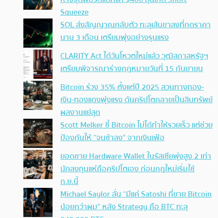
Squeeze
SOL ส่งสัญญาณกลับตัว ทะลุเส้นขาลงที่กดราคา
นาน 3 เดือน เตรียมพุ่งอย่างรุนแรง
CLARITY Act ได้วันโหวตใหม่แล้ว วุฒิสภาสหรัฐฯ
เตรียมพิจารณาร่างกฎหมายวันที่ 15 กันยายน
Bitcoin ร่วง 35% ตั้งแต่ปี 2025 สวนทางทอง-
เงิน-ทองแดงพุ่งแรง ดันคริปโตกลายเป็นสินทรัพย์
ผลงานแย่สุด
Scott Melker ชี้ Bitcoin ไม่ได้ทำให้รวยเร็ว แต่ช่วย
ป้องกันให้ “จนช้าลง” จากเงินเฟ้อ
ยอดขาย Hardware Wallet ในรัสเซียพุ่งสูง 2 เท่า
นักลงทุนแห่ถือคริปโตเอง ก่อนกฎใหม่เริ่มใช้
ก.ย.นี้
Michael Saylor ลั่น “มีแค่ Satoshi ที่ขาย Bitcoin
น้อยกว่าผม” หลัง Strategy ถือ BTC ทะลุ