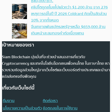
840,000 BTC
คริปโตถูกขโมยไปแล้วกว่า $1,200 ล้าน จาก 276
เหตุการณ์ในปี ปี 2026 Coldcard คิดเป็นสัดส่วน
10% จากทั้งหมด
จีนเทขายพันธบัตรสหรัฐฯเหลือ $659,000 ล้าน
เดินหน้าสะสมทองคำต่อเนื่องแทน
เป้าหมายของเรา
Siam Blockchain มุ่งมั่นที่จะช่วยนำเสนอสารเกี่ยวกับ
Cryptocurrency และเทคโนโลยีบล็อกเชนเพื่อคนไทย ในภาษาไทย เรา
รวบรวมข้อมูลส่วนใหญ่จากเว็บไซต์และเว็บบอร์ดต่างประเทศและนำมา
แปลส่งตรงถึงฟีดคุณ
เกี่ยวกับเว็บไซต์นี้
ทีมงาน
ติดต่อเรา
นโยบายความเป็นส่วนตัว
ข้อตกลงในการใช้งาน