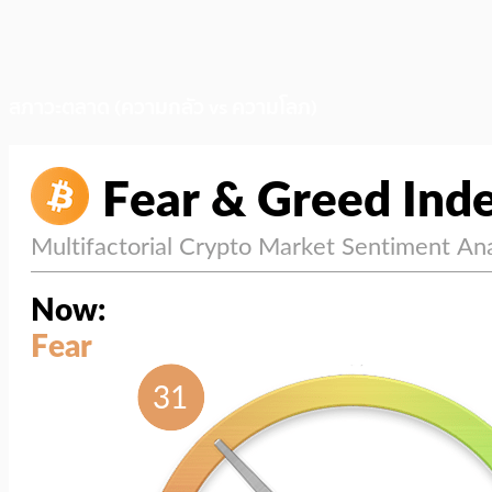
สภาวะตลาด (ความกลัว vs ความโลภ)