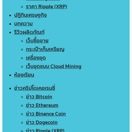
ราคา Ripple (XRP)
ปฏิทินเศรษฐกิจ
บทความ
รีวิวผลิตภัณฑ์
เว็บซื้อขาย
กระเป๋าเก็บเหรียญ
เครื่องขุด
เว็บขุดแบบ Cloud Mining
ห้องเรียน
ข่าวคริปโตเคอเรนซี่
ข่าว Bitcoin
ข่าว Ethereum
ข่าว Binance Coin
ข่าว Dogecoin
ข่าว Ripple (XRP)