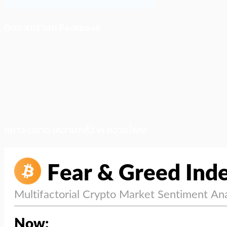
ติดตามเราบน Facebook
สภาวะตลาด (ความกลัว vs ความโลภ)