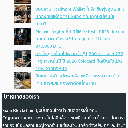
ยอดขาย Hardware Wallet ในรัสเซียพุ่งสูง 2 เท่า
นักลงทุนแห่ถือคริปโตเอง ก่อนกฎใหม่เริ่มใช้
ก.ย.นี้
Michael Saylor ลั่น “มีแค่ Satoshi ที่ขาย Bitcoin
น้อยกว่าผม” หลัง Strategy ถือ BTC ทะลุ
840,000 BTC
คริปโตถูกขโมยไปแล้วกว่า $1,200 ล้าน จาก 276
เหตุการณ์ในปี ปี 2026 Coldcard คิดเป็นสัดส่วน
10% จากทั้งหมด
จีนเทขายพันธบัตรสหรัฐฯเหลือ $659,000 ล้าน
เดินหน้าสะสมทองคำต่อเนื่องแทน
เป้าหมายของเรา
Siam Blockchain มุ่งมั่นที่จะช่วยนำเสนอสารเกี่ยวกับ
Cryptocurrency และเทคโนโลยีบล็อกเชนเพื่อคนไทย ในภาษาไทย เรา
รวบรวมข้อมูลส่วนใหญ่จากเว็บไซต์และเว็บบอร์ดต่างประเทศและนำมา