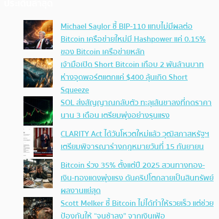
ประเด็นล่าสุด
Michael Saylor ชี้ BIP-110 แทบไม่มีผลต่อ
Bitcoin เครือข่ายใหม่มี Hashpower แค่ 0.15%
ของ Bitcoin เครือข่ายหลัก
เจ้ามือเปิด Short Bitcoin เกือบ 2 พันล้านบาท
ห่างจุดพอร์ตแตกแค่ $400 ลุ้นเกิด Short
Squeeze
SOL ส่งสัญญาณกลับตัว ทะลุเส้นขาลงที่กดราคา
นาน 3 เดือน เตรียมพุ่งอย่างรุนแรง
CLARITY Act ได้วันโหวตใหม่แล้ว วุฒิสภาสหรัฐฯ
เตรียมพิจารณาร่างกฎหมายวันที่ 15 กันยายน
Bitcoin ร่วง 35% ตั้งแต่ปี 2025 สวนทางทอง-
เงิน-ทองแดงพุ่งแรง ดันคริปโตกลายเป็นสินทรัพย์
ผลงานแย่สุด
Scott Melker ชี้ Bitcoin ไม่ได้ทำให้รวยเร็ว แต่ช่วย
ป้องกันให้ “จนช้าลง” จากเงินเฟ้อ