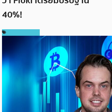
ว่า Floki เตรียมปรับฐาน
40%!
ข่าวคริปโตเคอเรนซี่