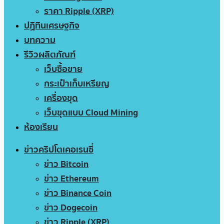
ราคา Ripple (XRP)
ปฏิทินเศรษฐกิจ
บทความ
รีวิวผลิตภัณฑ์
เว็บซื้อขาย
กระเป๋าเก็บเหรียญ
เครื่องขุด
เว็บขุดแบบ Cloud Mining
ห้องเรียน
ข่าวคริปโตเคอเรนซี่
ข่าว Bitcoin
ข่าว Ethereum
ข่าว Binance Coin
ข่าว Dogecoin
ข่าว Ripple (XRP)