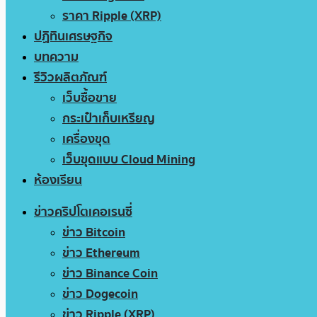
ราคา Ripple (XRP)
ปฏิทินเศรษฐกิจ
บทความ
รีวิวผลิตภัณฑ์
เว็บซื้อขาย
กระเป๋าเก็บเหรียญ
เครื่องขุด
เว็บขุดแบบ Cloud Mining
ห้องเรียน
ข่าวคริปโตเคอเรนซี่
ข่าว Bitcoin
ข่าว Ethereum
ข่าว Binance Coin
ข่าว Dogecoin
ข่าว Ripple (XRP)