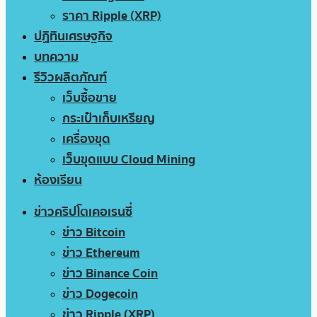
ราคา Ripple (XRP)
ปฏิทินเศรษฐกิจ
บทความ
รีวิวผลิตภัณฑ์
เว็บซื้อขาย
กระเป๋าเก็บเหรียญ
เครื่องขุด
เว็บขุดแบบ Cloud Mining
ห้องเรียน
ข่าวคริปโตเคอเรนซี่
ข่าว Bitcoin
ข่าว Ethereum
ข่าว Binance Coin
ข่าว Dogecoin
ข่าว Ripple (XRP)