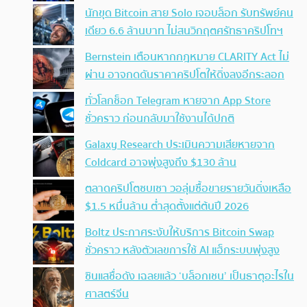
นักขุด Bitcoin สาย Solo เจอบล็อก รับทรัพย์คน
เดียว 6.6 ล้านบาท ไม่สนวิกฤตศรัทธาคริปโทฯ
Bernstein เตือนหากกฎหมาย CLARITY Act ไม่
ผ่าน อาจกดดันราคาคริปโตให้ดิ่งลงอีกระลอก
ทั่วโลกช็อก Telegram หายจาก App Store
ชั่วคราว ก่อนกลับมาใช้งานได้ปกติ
Galaxy Research ประเมินความเสียหายจาก
Coldcard อาจพุ่งสูงถึง $130 ล้าน
ตลาดคริปโตซบเซา วอลุ่มซื้อขายรายวันดิ่งเหลือ
$1.5 หมื่นล้าน ต่ำสุดตั้งแต่ต้นปี 2026
Boltz ประกาศระงับให้บริการ Bitcoin Swap
ชั่วคราว หลังตัวเลขการใช้ AI แฮ็กระบบพุ่งสูง
ซินแสชื่อดัง เฉลยแล้ว ‘บล็อกเชน’ เป็นธาตุอะไรใน
ศาสตร์จีน