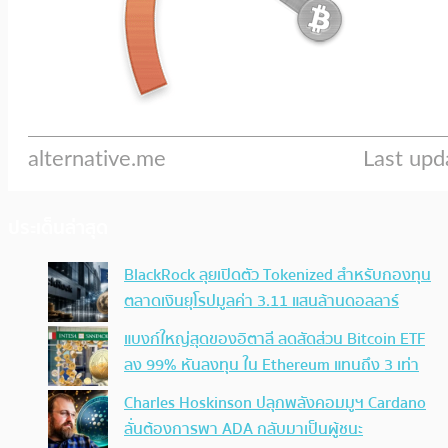
ประเด็นล่าสุด
BlackRock ลุยเปิดตัว Tokenized สำหรับกองทุน
ตลาดเงินยุโรปมูลค่า 3.11 แสนล้านดอลลาร์
แบงก์ใหญ่สุดของอิตาลี ลดสัดส่วน Bitcoin ETF
ลง 99% หันลงทุน ใน Ethereum แทนถึง 3 เท่า
Charles Hoskinson ปลุกพลังคอมมูฯ Cardano
ลั่นต้องการพา ADA กลับมาเป็นผู้ชนะ