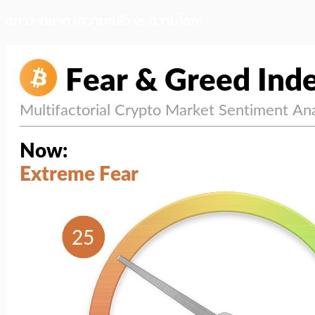
สภาวะตลาด (ความกลัว vs ความโลภ)