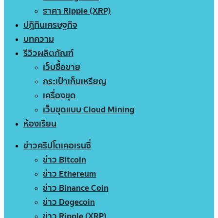
ราคา Ripple (XRP)
ปฏิทินเศรษฐกิจ
บทความ
รีวิวผลิตภัณฑ์
เว็บซื้อขาย
กระเป๋าเก็บเหรียญ
เครื่องขุด
เว็บขุดแบบ Cloud Mining
ห้องเรียน
ข่าวคริปโตเคอเรนซี่
ข่าว Bitcoin
ข่าว Ethereum
ข่าว Binance Coin
ข่าว Dogecoin
ข่าว Ripple (XRP)