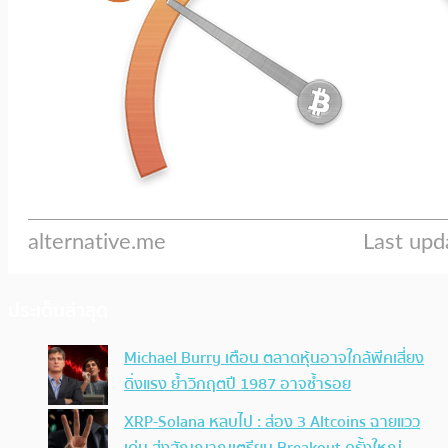
ประเด็นล่าสุด
Michael Burry เตือน ตลาดหุ้นอาจใกล้พีคเสี่ยง
ดิ่งแรง ย้ำวิกฤตปี 1987 อาจซ้ำรอย
XRP-Solana หลบไป : ส่อง 3 Altcoins ฉายแวว