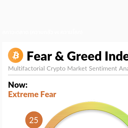
สภาวะตลาด (ความกลัว vs ความโลภ)