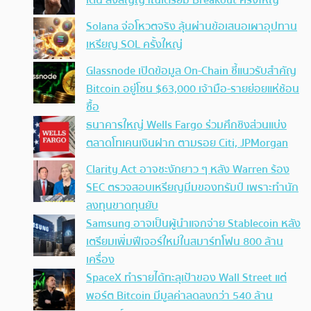
เด่น ส่งสัญญาณเตรียม Breakout ครั้งใหญ่
Solana จ่อโหวตจริง ลุ้นผ่านข้อเสนอเผาอุปทาน
เหรียญ SOL ครั้งใหญ่
Glassnode เปิดข้อมูล On-Chain ชี้แนวรับสำคัญ
Bitcoin อยู่โซน $63,000 เจ้ามือ-รายย่อยแห่ช้อน
ซื้อ
ธนาคารใหญ่ Wells Fargo ร่วมศึกชิงส่วนแบ่ง
ตลาดโทเคนเงินฝาก ตามรอย Citi, JPMorgan
Clarity Act อาจชะงักยาว ๆ หลัง Warren ร้อง
SEC ตรวจสอบเหรียญมีมของทรัมป์ เพราะทำนัก
ลงทุนขาดทุนยับ
Samsung อาจเป็นผู้นำแจกจ่าย Stablecoin หลัง
เตรียมเพิ่มฟีเจอร์ใหม่ในสมาร์ทโฟน 800 ล้าน
เครื่อง
SpaceX ทำรายได้ทะลุเป้าของ Wall Street แต่
พอร์ต Bitcoin มีมูลค่าลดลงกว่า 540 ล้าน