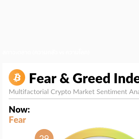
สภาวะตลาด (ความกลัว vs ความโลภ)