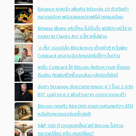
Binance รุกหนัก เพิ่มหุ้น bStocks 10 ตัวดังเข้า
ตลาดสปอต พร้อมแคมเปญฟรีค่าธรรมเนียม
Bitwise ฟันธง คริปโตจะไม่เป็นไร แม้สัปดาห์นี้ร่าง
กฎหมาย Clarity Act จะโหวตไม่ผ่าน
‘อ.ตั๊ม’ ถอดปลั้ก Blockclock เก็บเข้าตู้ หวั่นพิษ
Coldcard ลุกลามสู่อุปกรณ์คริปโทฯ ในบ้าน
เหยื่อ Coldcard ใช้ Bitcoin ส่งข้อความหาโจรขอ
คืนเงิน ตัดพ้อชีวิตโอนกลับมาสักนิดก็ยังดี
จับตา Strategy ส่อแววเทขายรอบ 4 ? โอน 1,030
BTC มูลค่าทะลุ 2 พันล้านบาท ออกจากกระเป๋า
Bitcoin ทรงตัว $64,000 สวนทางหุ้นสหรัฐฯ ATH
หลังข้อตกลงฮอร์มุซใกล้ยุติ
S&P 500 ทำจุดสูงสุดใหม่ แต่ Bitcoin ไม่ตาม
ตลาดเปลี่ยน หรือ คนเปลี่ยน?