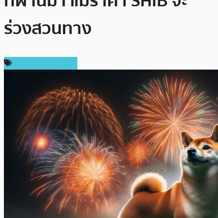
ที่ผ่านมา แม้ราคา SHIB จะ
ร่วงสวนทาง
ข่าวคริปโตเคอเรนซี่