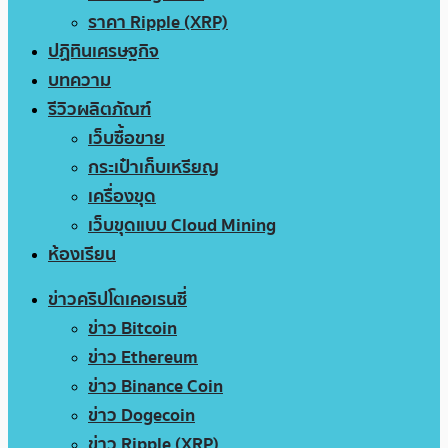
ราคา Ripple (XRP)
ปฏิทินเศรษฐกิจ
บทความ
รีวิวผลิตภัณฑ์
เว็บซื้อขาย
กระเป๋าเก็บเหรียญ
เครื่องขุด
เว็บขุดแบบ Cloud Mining
ห้องเรียน
ข่าวคริปโตเคอเรนซี่
ข่าว Bitcoin
ข่าว Ethereum
ข่าว Binance Coin
ข่าว Dogecoin
ข่าว Ripple (XRP)