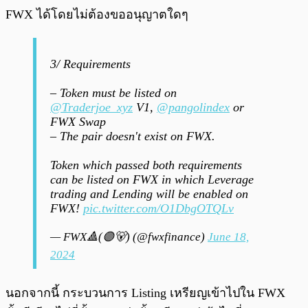
FWX ได้โดยไม่ต้องขออนุญาตใดๆ
3/ Requirements
– Token must be listed on
@Traderjoe_xyz
V1,
@pangolindex
or
FWX Swap
– The pair doesn't exist on FWX.
Token which passed both requirements
can be listed on FWX in which Leverage
trading and Lending will be enabled on
FWX!
pic.twitter.com/O1DbgOTQLv
— FWX🔺(🟣🐻) (@fwxfinance)
June 18,
2024
นอกจากนี้ กระบวนการ Listing เหรียญเข้าไปใน FWX