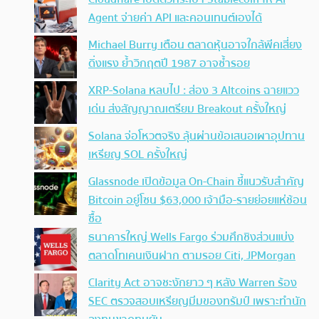
Agent จ่ายค่า API และคอนเทนต์เองได้
Michael Burry เตือน ตลาดหุ้นอาจใกล้พีคเสี่ยง
ดิ่งแรง ย้ำวิกฤตปี 1987 อาจซ้ำรอย
XRP-Solana หลบไป : ส่อง 3 Altcoins ฉายแวว
เด่น ส่งสัญญาณเตรียม Breakout ครั้งใหญ่
Solana จ่อโหวตจริง ลุ้นผ่านข้อเสนอเผาอุปทาน
เหรียญ SOL ครั้งใหญ่
Glassnode เปิดข้อมูล On-Chain ชี้แนวรับสำคัญ
Bitcoin อยู่โซน $63,000 เจ้ามือ-รายย่อยแห่ช้อน
ซื้อ
ธนาคารใหญ่ Wells Fargo ร่วมศึกชิงส่วนแบ่ง
ตลาดโทเคนเงินฝาก ตามรอย Citi, JPMorgan
Clarity Act อาจชะงักยาว ๆ หลัง Warren ร้อง
SEC ตรวจสอบเหรียญมีมของทรัมป์ เพราะทำนัก