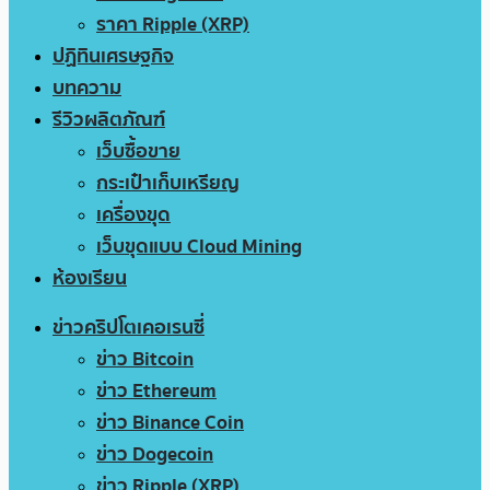
ราคา Ripple (XRP)
ปฏิทินเศรษฐกิจ
บทความ
รีวิวผลิตภัณฑ์
เว็บซื้อขาย
กระเป๋าเก็บเหรียญ
เครื่องขุด
เว็บขุดแบบ Cloud Mining
ห้องเรียน
ข่าวคริปโตเคอเรนซี่
ข่าว Bitcoin
ข่าว Ethereum
ข่าว Binance Coin
ข่าว Dogecoin
ข่าว Ripple (XRP)