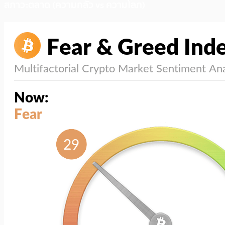
สภาวะตลาด (ความกลัว vs ความโลภ)