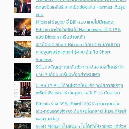
ตกลงนิวเคลียร์ หากเปิดช่องแคบ Hormuz เต็มรูป
แบบ
Michael Saylor ชี้ BIP-110 แทบไม่มีผลต่อ
Bitcoin เครือข่ายใหม่มี Hashpower แค่ 0.15%
ของ Bitcoin เครือข่ายหลัก
เจ้ามือเปิด Short Bitcoin เกือบ 2 พันล้านบาท
ห่างจุดพอร์ตแตกแค่ $400 ลุ้นเกิด Short
Squeeze
SOL ส่งสัญญาณกลับตัว ทะลุเส้นขาลงที่กดราคา
นาน 3 เดือน เตรียมพุ่งอย่างรุนแรง
CLARITY Act ได้วันโหวตใหม่แล้ว วุฒิสภาสหรัฐฯ
เตรียมพิจารณาร่างกฎหมายวันที่ 15 กันยายน
Bitcoin ร่วง 35% ตั้งแต่ปี 2025 สวนทางทอง-
เงิน-ทองแดงพุ่งแรง ดันคริปโตกลายเป็นสินทรัพย์
ผลงานแย่สุด
Scott Melker ชี้ Bitcoin ไม่ได้ทำให้รวยเร็ว แต่ช่วย