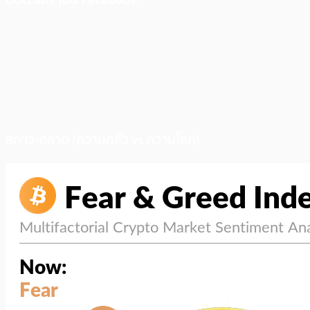
ติดตามเราบน Facebook
สภาวะตลาด (ความกลัว vs ความโลภ)