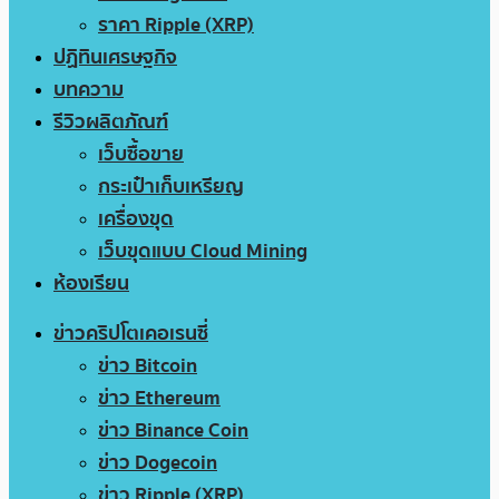
ราคา Ripple (XRP)
ปฏิทินเศรษฐกิจ
บทความ
รีวิวผลิตภัณฑ์
เว็บซื้อขาย
กระเป๋าเก็บเหรียญ
เครื่องขุด
เว็บขุดแบบ Cloud Mining
ห้องเรียน
ข่าวคริปโตเคอเรนซี่
ข่าว Bitcoin
ข่าว Ethereum
ข่าว Binance Coin
ข่าว Dogecoin
ข่าว Ripple (XRP)