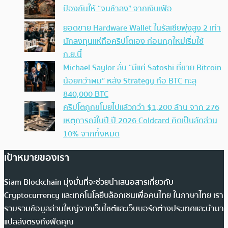
ป้องกันให้ “จนช้าลง” จากเงินเฟ้อ
ยอดขาย Hardware Wallet ในรัสเซียพุ่งสูง 2 เท่า
นักลงทุนแห่ถือคริปโตเอง ก่อนกฎใหม่เริ่มใช้
ก.ย.นี้
Michael Saylor ลั่น “มีแค่ Satoshi ที่ขาย Bitcoin
น้อยกว่าผม” หลัง Strategy ถือ BTC ทะลุ
840,000 BTC
คริปโตถูกขโมยไปแล้วกว่า $1,200 ล้าน จาก 276
เหตุการณ์ในปี ปี 2026 Coldcard คิดเป็นสัดส่วน
10% จากทั้งหมด
เป้าหมายของเรา
Siam Blockchain มุ่งมั่นที่จะช่วยนำเสนอสารเกี่ยวกับ
Cryptocurrency และเทคโนโลยีบล็อกเชนเพื่อคนไทย ในภาษาไทย เรา
รวบรวมข้อมูลส่วนใหญ่จากเว็บไซต์และเว็บบอร์ดต่างประเทศและนำมา
แปลส่งตรงถึงฟีดคุณ