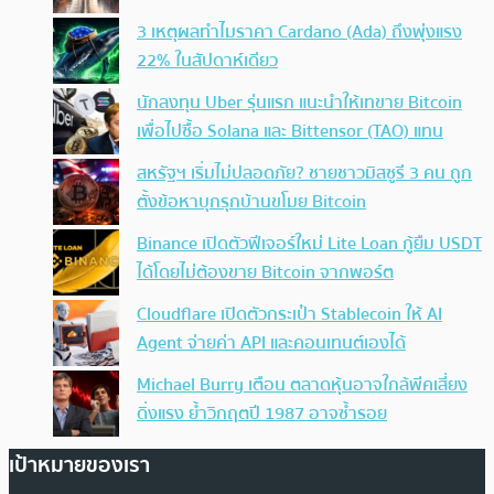
3 เหตุผลทำไมราคา Cardano (Ada) ถึงพุ่งแรง
22% ในสัปดาห์เดียว
นักลงทุน Uber รุ่นแรก แนะนำให้เทขาย Bitcoin
เพื่อไปซื้อ Solana และ Bittensor (TAO) แทน
สหรัฐฯ เริ่มไม่ปลอดภัย? ชายชาวมิสซูรี 3 คน ถูก
ตั้งข้อหาบุกรุกบ้านขโมย Bitcoin
Binance เปิดตัวฟีเจอร์ใหม่ Lite Loan กู้ยืม USDT
ได้โดยไม่ต้องขาย Bitcoin จากพอร์ต
Cloudflare เปิดตัวกระเป๋า Stablecoin ให้ AI
Agent จ่ายค่า API และคอนเทนต์เองได้
Michael Burry เตือน ตลาดหุ้นอาจใกล้พีคเสี่ยง
ดิ่งแรง ย้ำวิกฤตปี 1987 อาจซ้ำรอย
เป้าหมายของเรา