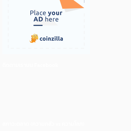
ติดตามเราบน Facebook
สภาวะตลาด (ความกลัว vs ความโลภ)