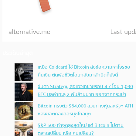
ประเด็นล่าสุด
เหยื่อ Coldcard ใช้ Bitcoin ส่งข้อความหาโจรขอ
คืนเงิน ตัดพ้อชีวิตโอนกลับมาสักนิดก็ยังดี
จับตา Strategy ส่อแววเทขายรอบ 4 ? โอน 1,030
BTC มูลค่าทะลุ 2 พันล้านบาท ออกจากกระเป๋า
Bitcoin ทรงตัว $64,000 สวนทางหุ้นสหรัฐฯ ATH
หลังข้อตกลงฮอร์มุซใกล้ยุติ
S&P 500 ทำจุดสูงสุดใหม่ แต่ Bitcoin ไม่ตาม
ตลาดเปลี่ยน หรือ คนเปลี่ยน?