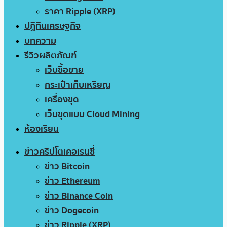
ราคา Ripple (XRP)
ปฏิทินเศรษฐกิจ
บทความ
รีวิวผลิตภัณฑ์
เว็บซื้อขาย
กระเป๋าเก็บเหรียญ
เครื่องขุด
เว็บขุดแบบ Cloud Mining
ห้องเรียน
ข่าวคริปโตเคอเรนซี่
ข่าว Bitcoin
ข่าว Ethereum
ข่าว Binance Coin
ข่าว Dogecoin
ข่าว Ripple (XRP)