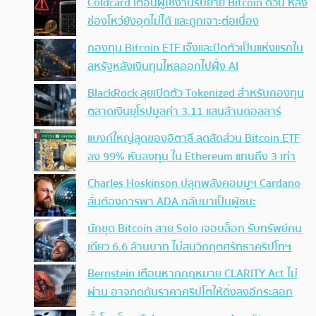
Coldcard เตือนผู้ใช้งานรีบย้าย Bitcoin ด่วน หลัง
ช่องโหว่ยังอุดไม่ได้ และถูกเจาะต่อเนื่อง
กองทุน Bitcoin ETF เจ๊งและปิดตัวเป็นแห่งแรกใน
สหรัฐหลังเงินทุนไหลออกไปฝั่ง AI
BlackRock ลุยเปิดตัว Tokenized สำหรับกองทุน
ตลาดเงินยุโรปมูลค่า 3.11 แสนล้านดอลลาร์
แบงก์ใหญ่สุดของอิตาลี ลดสัดส่วน Bitcoin ETF
ลง 99% หันลงทุน ใน Ethereum แทนถึง 3 เท่า
Charles Hoskinson ปลุกพลังคอมมูฯ Cardano
ลั่นต้องการพา ADA กลับมาเป็นผู้ชนะ
นักขุด Bitcoin สาย Solo เจอบล็อก รับทรัพย์คน
เดียว 6.6 ล้านบาท ไม่สนวิกฤตศรัทธาคริปโทฯ
Bernstein เตือนหากกฎหมาย CLARITY Act ไม่
ผ่าน อาจกดดันราคาคริปโตให้ดิ่งลงอีกระลอก