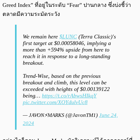
Greed Index” ที่อยู่ในระดับ “Fear” ปานกลาง ซึ่งบ่งชี้ว่า
ตลาดมีความระมัดระวัง
We remain here
$LUNC
(Terra Classic)'s
first target at $0.00058046, implying a
more than +594% upside from here to
reach it in response to a long-standing
breakout.
Trend-Wise, based on the previous
breakout and climb, this level can be
exceeded with heights of $0.00139122
being…
https://t.co/rAbwsHIkqY
pic.twitter.com/XOYdulvUc8
— JAVON⚡️MARKS (@JavonTM1)
June 24,
2024