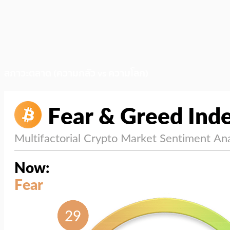
สภาวะตลาด (ความกลัว vs ความโลภ)