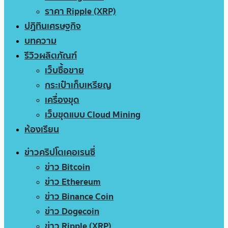
ราคา Ripple (XRP)
ปฏิทินเศรษฐกิจ
บทความ
รีวิวผลิตภัณฑ์
เว็บซื้อขาย
กระเป๋าเก็บเหรียญ
เครื่องขุด
เว็บขุดแบบ Cloud Mining
ห้องเรียน
ข่าวคริปโตเคอเรนซี่
ข่าว Bitcoin
ข่าว Ethereum
ข่าว Binance Coin
ข่าว Dogecoin
ข่าว Ripple (XRP)