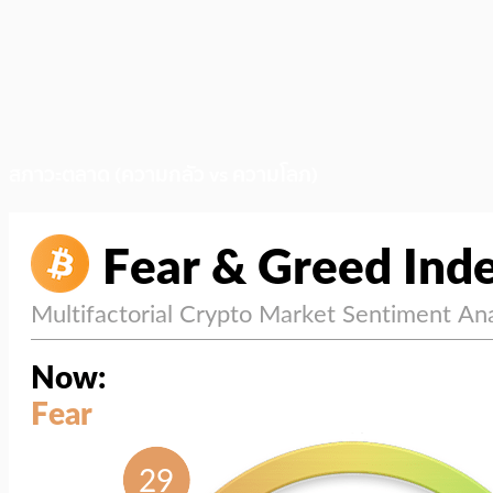
สภาวะตลาด (ความกลัว vs ความโลภ)