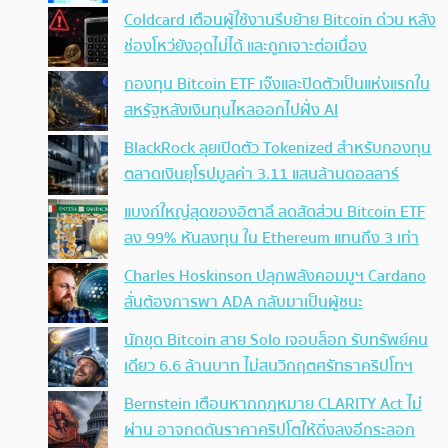
Coldcard เตือนผู้ใช้งานรีบย้าย Bitcoin ด่วน หลัง
ช่องโหว่ยังอุดไม่ได้ และถูกเจาะต่อเนื่อง
กองทุน Bitcoin ETF เจ๊งและปิดตัวเป็นแห่งแรกใน
สหรัฐหลังเงินทุนไหลออกไปฝั่ง AI
BlackRock ลุยเปิดตัว Tokenized สำหรับกองทุน
ตลาดเงินยุโรปมูลค่า 3.11 แสนล้านดอลลาร์
แบงก์ใหญ่สุดของอิตาลี ลดสัดส่วน Bitcoin ETF
ลง 99% หันลงทุน ใน Ethereum แทนถึง 3 เท่า
Charles Hoskinson ปลุกพลังคอมมูฯ Cardano
ลั่นต้องการพา ADA กลับมาเป็นผู้ชนะ
นักขุด Bitcoin สาย Solo เจอบล็อก รับทรัพย์คน
เดียว 6.6 ล้านบาท ไม่สนวิกฤตศรัทธาคริปโทฯ
Bernstein เตือนหากกฎหมาย CLARITY Act ไม่
ผ่าน อาจกดดันราคาคริปโตให้ดิ่งลงอีกระลอก