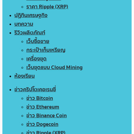
ราคา Ripple (XRP)
ปฏิทินเศรษฐกิจ
บทความ
รีวิวผลิตภัณฑ์
เว็บซื้อขาย
กระเป๋าเก็บเหรียญ
เครื่องขุด
เว็บขุดแบบ Cloud Mining
ห้องเรียน
ข่าวคริปโตเคอเรนซี่
ข่าว Bitcoin
ข่าว Ethereum
ข่าว Binance Coin
ข่าว Dogecoin
ข่าว Ripple (XRP)