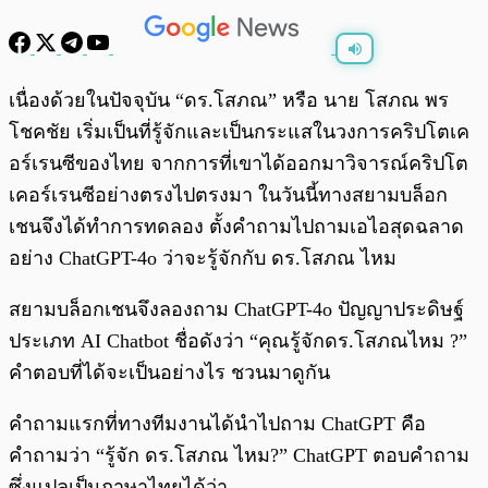
พร้อมเล่น
0:00
/
0:00
เนื่องด้วยในปัจจุบัน “ดร.โสภณ” หรือ นาย โสภณ พร
โชคชัย เริ่มเป็นที่รู้จักและเป็นกระแสในวงการคริปโตเค
อร์เรนซีของไทย จากการที่เขาได้ออกมาวิจารณ์คริปโต
เคอร์เรนซีอย่างตรงไปตรงมา ในวันนี้ทางสยามบล็อก
เชนจึงได้ทำการทดลอง ตั้งคำถามไปถามเอไอสุดฉลาด
อย่าง ChatGPT-4o ว่าจะรู้จักกับ ดร.โสภณ ไหม
สยามบล็อกเชนจึงลองถาม ChatGPT-4o ปัญญาประดิษฐ์
ประเภท AI Chatbot ชื่อดังว่า “คุณรู้จักดร.โสภณไหม ?”
คำตอบที่ได้จะเป็นอย่างไร ชวนมาดูกัน
คำถามแรกที่ทางทีมงานได้นำไปถาม ChatGPT คือ
คำถามว่า “รู้จัก ดร.โสภณ ไหม?” ChatGPT ตอบคำถาม
ซึ่งแปลเป็นภาษาไทยได้ว่า