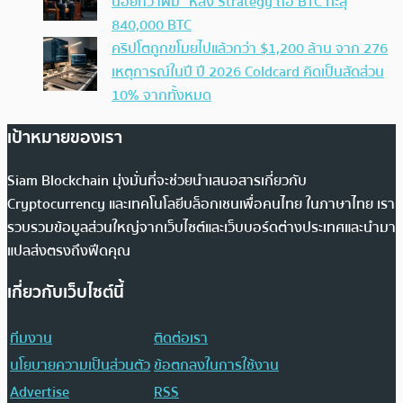
น้อยกว่าผม” หลัง Strategy ถือ BTC ทะลุ
840,000 BTC
คริปโตถูกขโมยไปแล้วกว่า $1,200 ล้าน จาก 276
เหตุการณ์ในปี ปี 2026 Coldcard คิดเป็นสัดส่วน
10% จากทั้งหมด
เป้าหมายของเรา
Siam Blockchain มุ่งมั่นที่จะช่วยนำเสนอสารเกี่ยวกับ
Cryptocurrency และเทคโนโลยีบล็อกเชนเพื่อคนไทย ในภาษาไทย เรา
รวบรวมข้อมูลส่วนใหญ่จากเว็บไซต์และเว็บบอร์ดต่างประเทศและนำมา
แปลส่งตรงถึงฟีดคุณ
เกี่ยวกับเว็บไซต์นี้
ทีมงาน
ติดต่อเรา
นโยบายความเป็นส่วนตัว
ข้อตกลงในการใช้งาน
Advertise
RSS