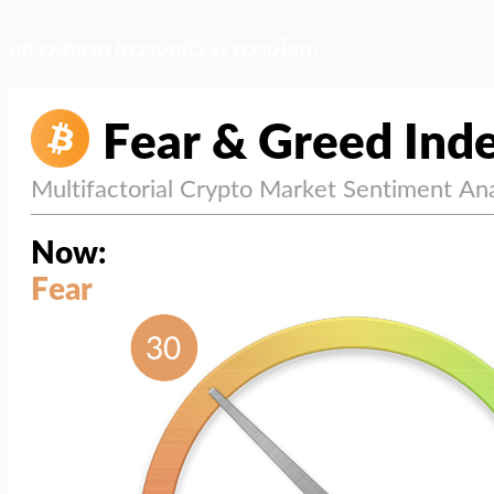
สภาวะตลาด (ความกลัว vs ความโลภ)