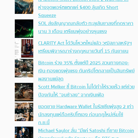
ห่างจุดพอร์ตแตกแค่ $400 ลุ้นเกิด Short
Squeeze
SOL ส่งสัญญาณกลับตัว ทะลุเส้นขาลงที่กดราคา
นาน 3 เดือน เตรียมพุ่งอย่างรุนแรง
CLARITY Act ได้วันโหวตใหม่แล้ว วุฒิสภาสหรัฐฯ
เตรียมพิจารณาร่างกฎหมายวันที่ 15 กันยายน
Bitcoin ร่วง 35% ตั้งแต่ปี 2025 สวนทางทอง-
เงิน-ทองแดงพุ่งแรง ดันคริปโตกลายเป็นสินทรัพย์
ผลงานแย่สุด
Scott Melker ชี้ Bitcoin ไม่ได้ทำให้รวยเร็ว แต่ช่วย
ป้องกันให้ “จนช้าลง” จากเงินเฟ้อ
ยอดขาย Hardware Wallet ในรัสเซียพุ่งสูง 2 เท่า
นักลงทุนแห่ถือคริปโตเอง ก่อนกฎใหม่เริ่มใช้
ก.ย.นี้
Michael Saylor ลั่น “มีแค่ Satoshi ที่ขาย Bitcoin