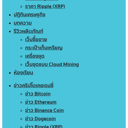
ราคา Ripple (XRP)
ปฏิทินเศรษฐกิจ
บทความ
รีวิวผลิตภัณฑ์
เว็บซื้อขาย
กระเป๋าเก็บเหรียญ
เครื่องขุด
เว็บขุดแบบ Cloud Mining
ห้องเรียน
ข่าวคริปโตเคอเรนซี่
ข่าว Bitcoin
ข่าว Ethereum
ข่าว Binance Coin
ข่าว Dogecoin
ข่าว Ripple (XRP)