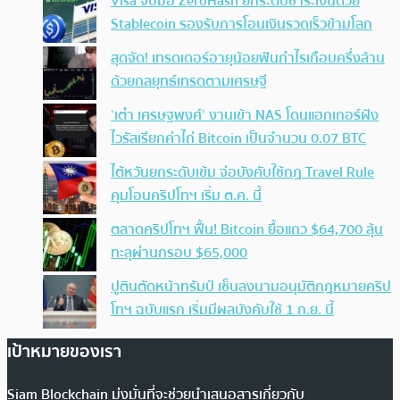
Visa จับมือ ZeroHash ยกระดับชำระเงินด้วย
Stablecoin รองรับการโอนเงินรวดเร็วข้ามโลก
สุดจัด! เทรดเดอร์อายุน้อยฟันกำไรเกือบครึ่งล้าน
ด้วยกลยุทธ์เทรดตามเศรษฐี
‘เต๋า เศรษฐพงศ์’ งานเข้า NAS โดนแฮกเกอร์ฝัง
ไวรัสเรียกค่าไถ่ Bitcoin เป็นจำนวน 0.07 BTC
ไต้หวันยกระดับเข้ม จ่อบังคับใช้กฏ Travel Rule
คุมโอนคริปโทฯ เริ่ม ต.ค. นี้
ตลาดคริปโทฯ ฟื้น! Bitcoin ยื้อแถว $64,700 ลุ้น
ทะลุผ่านกรอบ $65,000
ปูตินตัดหน้าทรัมป์ เซ็นลงนามอนุมัติกฎหมายคริป
โทฯ ฉบับแรก เริ่มมีผลบังคับใช้ 1 ก.ย. นี้
เป้าหมายของเรา
Siam Blockchain มุ่งมั่นที่จะช่วยนำเสนอสารเกี่ยวกับ