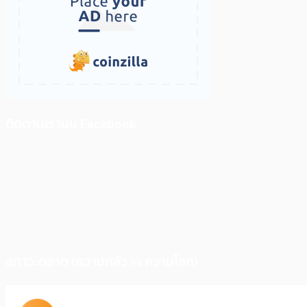
ติดตามเราบน Facebook
สภาวะตลาด (ความกลัว vs ความโลภ)