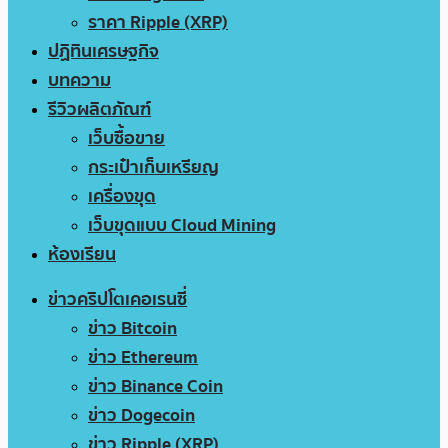
ราคา Ripple (XRP)
ปฏิทินเศรษฐกิจ
บทความ
รีวิวผลิตภัณฑ์
เว็บซื้อขาย
กระเป๋าเก็บเหรียญ
เครื่องขุด
เว็บขุดแบบ Cloud Mining
ห้องเรียน
ข่าวคริปโตเคอเรนซี่
ข่าว Bitcoin
ข่าว Ethereum
ข่าว Binance Coin
ข่าว Dogecoin
ข่าว Ripple (XRP)