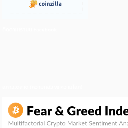
ติดตามเราบน Facebook
สภาวะตลาด (ความกลัว vs ความโลภ)