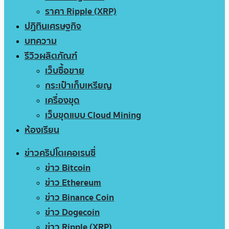
ราคา Ripple (XRP)
ปฏิทินเศรษฐกิจ
บทความ
รีวิวผลิตภัณฑ์
เว็บซื้อขาย
กระเป๋าเก็บเหรียญ
เครื่องขุด
เว็บขุดแบบ Cloud Mining
ห้องเรียน
ข่าวคริปโตเคอเรนซี่
ข่าว Bitcoin
ข่าว Ethereum
ข่าว Binance Coin
ข่าว Dogecoin
ข่าว Ripple (XRP)