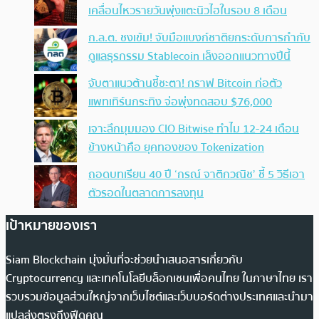
เคลื่อนไหวรายวันพุ่งแตะนิวไฮในรอบ 8 เดือน
ก.ล.ต. ชงเข้ม! จับมือแบงก์ชาติยกระดับการกำกับ
ดูแลธุรกรรม Stablecoin เล็งออกแนวทางปีนี้
จับตาแนวต้านชี้ชะตา! กราฟ Bitcoin ก่อตัว
แพทเทิร์นกระทิง จ่อพุ่งทดสอบ $76,000
เจาะลึกมุมมอง CIO Bitwise ทำไม 12-24 เดือน
ข้างหน้าคือ ยุคทองของ Tokenization
ถอดบทเรียน 40 ปี ‘กรณ์ จาติกวณิช’ ชี้ 5 วิธีเอา
ตัวรอดในตลาดการลงทุน
เป้าหมายของเรา
Siam Blockchain มุ่งมั่นที่จะช่วยนำเสนอสารเกี่ยวกับ
Cryptocurrency และเทคโนโลยีบล็อกเชนเพื่อคนไทย ในภาษาไทย เรา
รวบรวมข้อมูลส่วนใหญ่จากเว็บไซต์และเว็บบอร์ดต่างประเทศและนำมา
แปลส่งตรงถึงฟีดคุณ