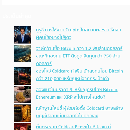
ประเด็นล่าสุด
กูรูชี้ การใช้งาน Crypto ในอนาคตจะราบรื่นจน
ผู้คนใช้อย่างไม่รู้ตัว
วาฬกว้านซื้อ Bitcoin กว่า 1.2 พันล้านดอลลาร์
ขณะที่กองทุน ETF ดึงดูดเงินทุนกว่า 750 ล้าน
ดอลลาร์
ช่องโหว่ Coldcard ทำพิษ นักลงทุนโอน Bitcoin
กว่า 210,000 เหรียญหนีจากกระเป๋าเก่า
ส่องแนวโน้มราคา 3 เหรียญคริปโทฯ Bitcoin,
Ethereum และ XRP จะไปทางไหนต่อ?
หลักฐานใหม่ชี้ ผู้ร่วมก่อตั้ง Coldcard อาจสร้าง
บัญชีปลอมเนียนสอดไส้โค้ดตัวเอง
ตื่นตระหนก Coldcard! กระเป๋า Bitcoin ที่