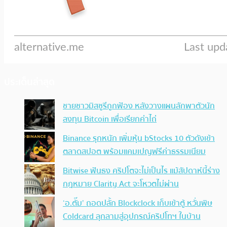
ประเด็นล่าสุด
ชายชาวมิสซูรีถูกฟ้อง หลังวางแผนลักพาตัวนัก
ลงทุน Bitcoin เพื่อเรียกค่าไถ่
Binance รุกหนัก เพิ่มหุ้น bStocks 10 ตัวดังเข้า
ตลาดสปอต พร้อมแคมเปญฟรีค่าธรรมเนียม
Bitwise ฟันธง คริปโตจะไม่เป็นไร แม้สัปดาห์นี้ร่าง
กฎหมาย Clarity Act จะโหวตไม่ผ่าน
‘อ.ตั๊ม’ ถอดปลั้ก Blockclock เก็บเข้าตู้ หวั่นพิษ
Coldcard ลุกลามสู่อุปกรณ์คริปโทฯ ในบ้าน