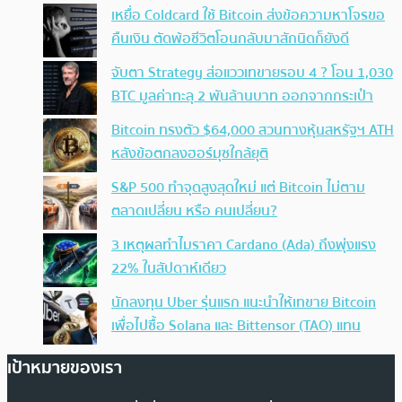
เหยื่อ Coldcard ใช้ Bitcoin ส่งข้อความหาโจรขอ
คืนเงิน ตัดพ้อชีวิตโอนกลับมาสักนิดก็ยังดี
จับตา Strategy ส่อแววเทขายรอบ 4 ? โอน 1,030
BTC มูลค่าทะลุ 2 พันล้านบาท ออกจากกระเป๋า
Bitcoin ทรงตัว $64,000 สวนทางหุ้นสหรัฐฯ ATH
หลังข้อตกลงฮอร์มุซใกล้ยุติ
S&P 500 ทำจุดสูงสุดใหม่ แต่ Bitcoin ไม่ตาม
ตลาดเปลี่ยน หรือ คนเปลี่ยน?
3 เหตุผลทำไมราคา Cardano (Ada) ถึงพุ่งแรง
22% ในสัปดาห์เดียว
นักลงทุน Uber รุ่นแรก แนะนำให้เทขาย Bitcoin
เพื่อไปซื้อ Solana และ Bittensor (TAO) แทน
เป้าหมายของเรา