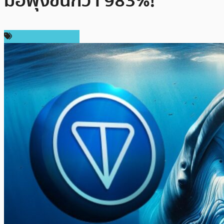
มือพุ่งขึ้นกว่า 983%!
ข่าวคริปโตเคอเรนซี่