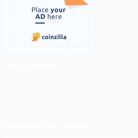
ติดตามเราบน Facebook
สภาวะตลาด (ความกลัว vs ความโลภ)