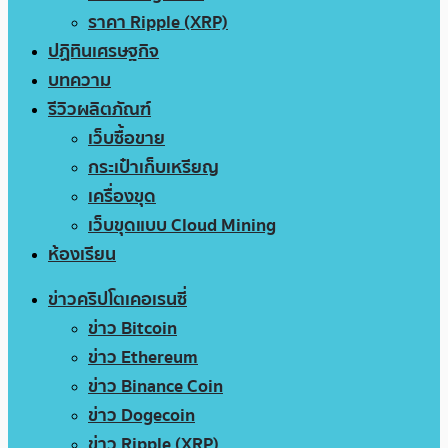
ราคา Ripple (XRP)
ปฏิทินเศรษฐกิจ
บทความ
รีวิวผลิตภัณฑ์
เว็บซื้อขาย
กระเป๋าเก็บเหรียญ
เครื่องขุด
เว็บขุดแบบ Cloud Mining
ห้องเรียน
ข่าวคริปโตเคอเรนซี่
ข่าว Bitcoin
ข่าว Ethereum
ข่าว Binance Coin
ข่าว Dogecoin
ข่าว Ripple (XRP)