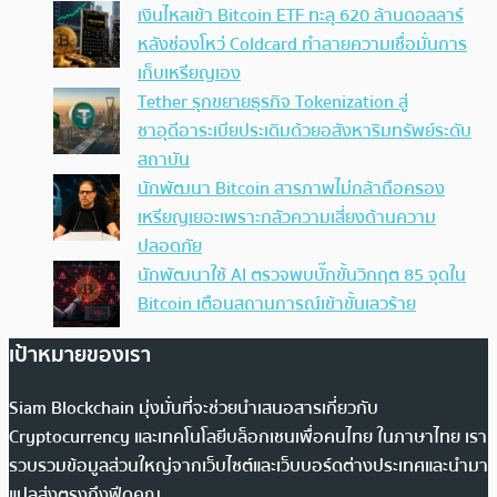
เงินไหลเข้า Bitcoin ETF ทะลุ 620 ล้านดอลลาร์
หลังช่องโหว่ Coldcard ทำลายความเชื่อมั่นการ
เก็บเหรียญเอง
Tether รุกขยายธุรกิจ Tokenization สู่
ซาอุดีอาระเบียประเดิมด้วยอสังหาริมทรัพย์ระดับ
สถาบัน
นักพัฒนา Bitcoin สารภาพไม่กล้าถือครอง
เหรียญเยอะเพราะกลัวความเสี่ยงด้านความ
ปลอดภัย
นักพัฒนาใช้ AI ตรวจพบบั๊กขั้นวิกฤต 85 จุดใน
Bitcoin เตือนสถานการณ์เข้าขั้นเลวร้าย
เป้าหมายของเรา
Siam Blockchain มุ่งมั่นที่จะช่วยนำเสนอสารเกี่ยวกับ
Cryptocurrency และเทคโนโลยีบล็อกเชนเพื่อคนไทย ในภาษาไทย เรา
รวบรวมข้อมูลส่วนใหญ่จากเว็บไซต์และเว็บบอร์ดต่างประเทศและนำมา
แปลส่งตรงถึงฟีดคุณ