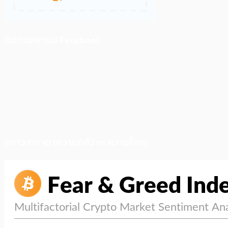
ติดตามเราบน Facebook
สภาวะตลาด (ความกลัว vs ความโลภ)