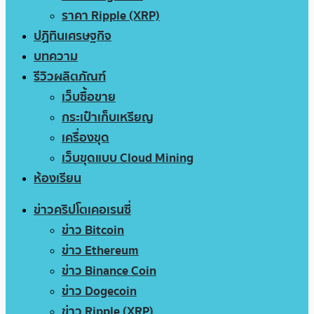
ราคา Ripple (XRP)
ปฏิทินเศรษฐกิจ
บทความ
รีวิวผลิตภัณฑ์
เว็บซื้อขาย
กระเป๋าเก็บเหรียญ
เครื่องขุด
เว็บขุดแบบ Cloud Mining
ห้องเรียน
ข่าวคริปโตเคอเรนซี่
ข่าว Bitcoin
ข่าว Ethereum
ข่าว Binance Coin
ข่าว Dogecoin
ข่าว Ripple (XRP)