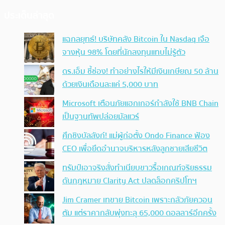
ประเด็นล่าสุด
แฉกลยุทธ์! บริษัทคลัง Bitcoin ใน Nasdaq เจือ
จางหุ้น 98% โดยที่นักลงทุนแทบไม่รู้ตัว
ดร.เอ็ม ชี้ช่อง! ทำอย่างไรให้มีเงินเกษียณ 50 ล้าน
ด้วยเงินเดือนละแค่ 5,000 บาท
Microsoft เตือนภัยแฮกเกอร์กำลังใช้ BNB Chain
เป็นฐานทัพปล่อยมัลแวร์
ศึกชิงบัลลังก์! แม่ผู้ก่อตั้ง Ondo Finance ฟ้อง
CEO เพื่อยึดอำนาจบริหารหลังลูกชายเสียชีวิต
ทรัมป์เอาจริง สั่งทำเนียบขาวรื้อเกณฑ์จริยธรรม
ดันกฎหมาย Clarity Act ปลดล็อกคริปโทฯ
Jim Cramer เทขาย Bitcoin เพราะกลัวภัยควอน
ตัม แต่ราคากลับพุ่งทะลุ 65,000 ดอลลาร์อีกครั้ง