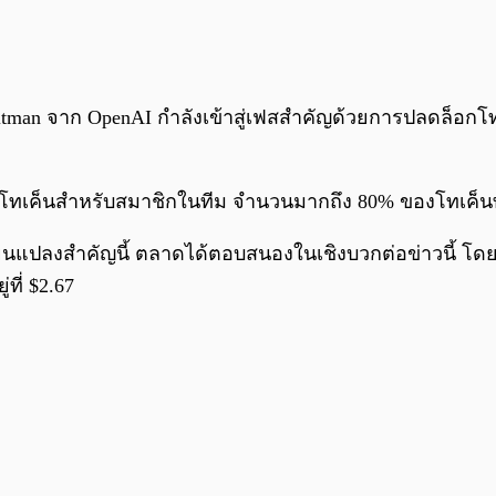
tman จาก OpenAI กำลังเข้าสู่เฟสสำคัญด้วยการปลดล็อกโทเค็
เค็นสำหรับสมาชิกในทีม จำนวนมากถึง 80% ของโทเค็นทั้ง
ยนแปลงสำคัญนี้ ตลาดได้ตอบสนองในเชิงบวกต่อข่าวนี้ โดยต
ที่ $2.67