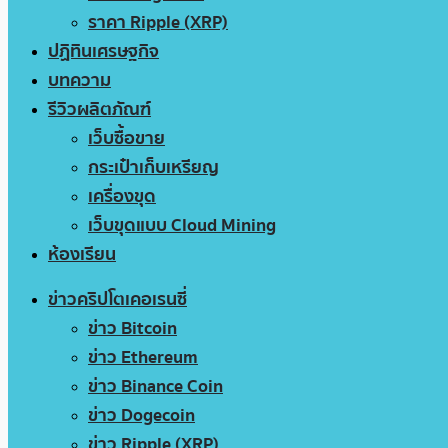
ราคา Ripple (XRP)
ปฏิทินเศรษฐกิจ
บทความ
รีวิวผลิตภัณฑ์
เว็บซื้อขาย
กระเป๋าเก็บเหรียญ
เครื่องขุด
เว็บขุดแบบ Cloud Mining
ห้องเรียน
ข่าวคริปโตเคอเรนซี่
ข่าว Bitcoin
ข่าว Ethereum
ข่าว Binance Coin
ข่าว Dogecoin
ข่าว Ripple (XRP)