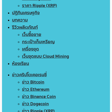
ราคา Ripple (XRP)
ปฏิทินเศรษฐกิจ
บทความ
รีวิวผลิตภัณฑ์
เว็บซื้อขาย
กระเป๋าเก็บเหรียญ
เครื่องขุด
เว็บขุดแบบ Cloud Mining
ห้องเรียน
ข่าวคริปโตเคอเรนซี่
ข่าว Bitcoin
ข่าว Ethereum
ข่าว Binance Coin
ข่าว Dogecoin
ข่าว Ripple (XRP)