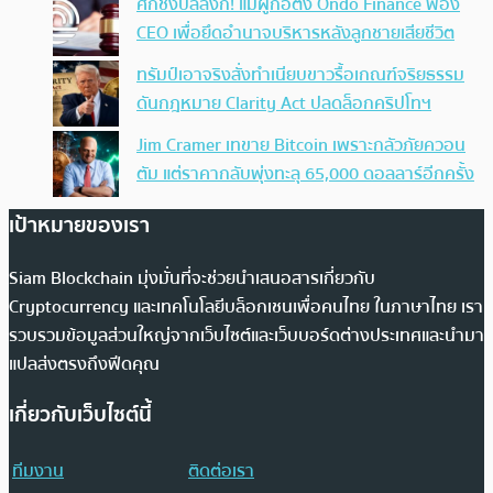
ศึกชิงบัลลังก์! แม่ผู้ก่อตั้ง Ondo Finance ฟ้อง
CEO เพื่อยึดอำนาจบริหารหลังลูกชายเสียชีวิต
ทรัมป์เอาจริง สั่งทำเนียบขาวรื้อเกณฑ์จริยธรรม
ดันกฎหมาย Clarity Act ปลดล็อกคริปโทฯ
Jim Cramer เทขาย Bitcoin เพราะกลัวภัยควอน
ตัม แต่ราคากลับพุ่งทะลุ 65,000 ดอลลาร์อีกครั้ง
เป้าหมายของเรา
Siam Blockchain มุ่งมั่นที่จะช่วยนำเสนอสารเกี่ยวกับ
Cryptocurrency และเทคโนโลยีบล็อกเชนเพื่อคนไทย ในภาษาไทย เรา
รวบรวมข้อมูลส่วนใหญ่จากเว็บไซต์และเว็บบอร์ดต่างประเทศและนำมา
แปลส่งตรงถึงฟีดคุณ
เกี่ยวกับเว็บไซต์นี้
ทีมงาน
ติดต่อเรา