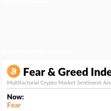
ติดตามเราบน Facebook
สภาวะตลาด (ความกลัว vs ความโลภ)