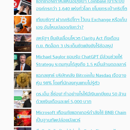
แฮกเกอร์เกาหลีเหนือมุ่งเป้า Coinbase เจาะระบบ
องค์กรกว่า 1,640 แห่งทั่วโลก ขโมยกระเป๋าคริปโต
เทียบชัดๆ! ฝากคริปโทฯ ไว้บน Exchange หรือเก็บ
เอง อันไหนปลอดภัยกว่า?
สหรัฐฯ ยืนยันเลื่อนโหวต Clarity Act ถึงเดือน
ก.ย. ติดล็อก 3 ประเด็นขัดแย้งยังไร้ข้อสรุป
Michael Saylor ยอมรับ ChatGPT มีส่วนช่วยให้
Strategy ระดมทุนได้สูงถึง 1.5 หมื่นล้านดอลลาร์
แฉกลยุทธ์ บริษัทคลัง Bitcoinใน Nasdaq เจือจาง
หุ้น 98% โดยที่นักลงทุนแทบไม่รู้ตัว
ดร.เอ็ม ชี้ช่อง! ทำอย่างไรให้มีเงินเกษียณ 50 ล้าน
ด้วยเงินเดือนละแค่ 5,000 บาท
Microsoft เตือนภัยแฮกเกอร์กำลังใช้ BNB Chain
เป็นฐานทัพปล่อยมัลแวร์