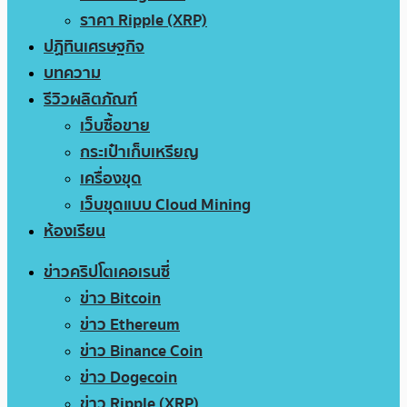
ราคา Ripple (XRP)
ปฏิทินเศรษฐกิจ
บทความ
รีวิวผลิตภัณฑ์
เว็บซื้อขาย
กระเป๋าเก็บเหรียญ
เครื่องขุด
เว็บขุดแบบ Cloud Mining
ห้องเรียน
ข่าวคริปโตเคอเรนซี่
ข่าว Bitcoin
ข่าว Ethereum
ข่าว Binance Coin
ข่าว Dogecoin
ข่าว Ripple (XRP)