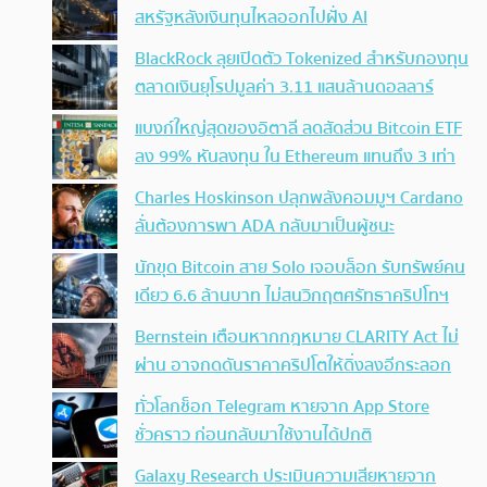
สหรัฐหลังเงินทุนไหลออกไปฝั่ง AI
BlackRock ลุยเปิดตัว Tokenized สำหรับกองทุน
ตลาดเงินยุโรปมูลค่า 3.11 แสนล้านดอลลาร์
แบงก์ใหญ่สุดของอิตาลี ลดสัดส่วน Bitcoin ETF
ลง 99% หันลงทุน ใน Ethereum แทนถึง 3 เท่า
Charles Hoskinson ปลุกพลังคอมมูฯ Cardano
ลั่นต้องการพา ADA กลับมาเป็นผู้ชนะ
นักขุด Bitcoin สาย Solo เจอบล็อก รับทรัพย์คน
เดียว 6.6 ล้านบาท ไม่สนวิกฤตศรัทธาคริปโทฯ
Bernstein เตือนหากกฎหมาย CLARITY Act ไม่
ผ่าน อาจกดดันราคาคริปโตให้ดิ่งลงอีกระลอก
ทั่วโลกช็อก Telegram หายจาก App Store
ชั่วคราว ก่อนกลับมาใช้งานได้ปกติ
Galaxy Research ประเมินความเสียหายจาก