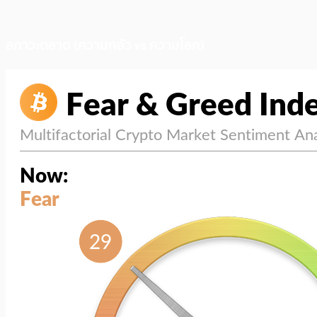
สภาวะตลาด (ความกลัว vs ความโลภ)