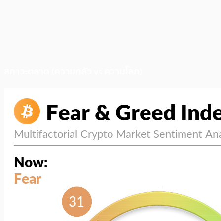
สภาวะตลาด (ความกลัว vs ความโลภ)