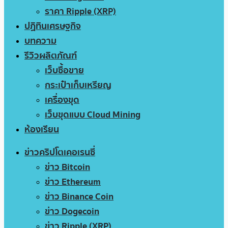
ราคา Ripple (XRP)
ปฏิทินเศรษฐกิจ
บทความ
รีวิวผลิตภัณฑ์
เว็บซื้อขาย
กระเป๋าเก็บเหรียญ
เครื่องขุด
เว็บขุดแบบ Cloud Mining
ห้องเรียน
ข่าวคริปโตเคอเรนซี่
ข่าว Bitcoin
ข่าว Ethereum
ข่าว Binance Coin
ข่าว Dogecoin
ข่าว Ripple (XRP)