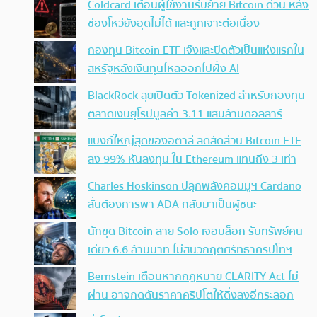
Coldcard เตือนผู้ใช้งานรีบย้าย Bitcoin ด่วน หลัง
ช่องโหว่ยังอุดไม่ได้ และถูกเจาะต่อเนื่อง
กองทุน Bitcoin ETF เจ๊งและปิดตัวเป็นแห่งแรกใน
สหรัฐหลังเงินทุนไหลออกไปฝั่ง AI
BlackRock ลุยเปิดตัว Tokenized สำหรับกองทุน
ตลาดเงินยุโรปมูลค่า 3.11 แสนล้านดอลลาร์
แบงก์ใหญ่สุดของอิตาลี ลดสัดส่วน Bitcoin ETF
ลง 99% หันลงทุน ใน Ethereum แทนถึง 3 เท่า
Charles Hoskinson ปลุกพลังคอมมูฯ Cardano
ลั่นต้องการพา ADA กลับมาเป็นผู้ชนะ
นักขุด Bitcoin สาย Solo เจอบล็อก รับทรัพย์คน
เดียว 6.6 ล้านบาท ไม่สนวิกฤตศรัทธาคริปโทฯ
Bernstein เตือนหากกฎหมาย CLARITY Act ไม่
ผ่าน อาจกดดันราคาคริปโตให้ดิ่งลงอีกระลอก