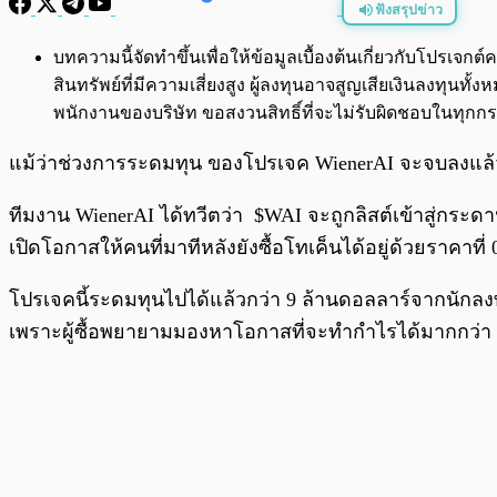
ฟังสรุปข่าว
พร้อมเล่น
บทความนี้จัดทำขึ้นเพื่อให้ข้อมูลเบื้องต้นเกี่ยวกับโปรเ
สินทรัพย์ที่มีความเสี่ยงสูง ผู้ลงทุนอาจสูญเสียเงินลงทุ
พนักงานของบริษัท ขอสงวนสิทธิ์ที่จะไม่รับผิดชอบในทุ
แม้ว่าช่วงการระดมทุน ของโปรเจค WienerAI จะจบลงแล้ว แต
ทีมงาน WienerAI ได้ทวีตว่า $WAI จะถูกลิสต์เข้าสู่กระด
เปิดโอกาสให้คนที่มาทีหลังยังซื้อโทเค็นได้อยู่ด้วยราคาที
โปรเจคนี้ระดมทุนไปได้แล้วกว่า 9 ล้านดอลลาร์จากนักลงท
เพราะผู้ซื้อพยายามมองหาโอกาสที่จะทำกำไรได้มากกว่า 1