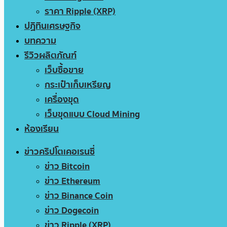
ราคา Ripple (XRP)
ปฏิทินเศรษฐกิจ
บทความ
รีวิวผลิตภัณฑ์
เว็บซื้อขาย
กระเป๋าเก็บเหรียญ
เครื่องขุด
เว็บขุดแบบ Cloud Mining
ห้องเรียน
ข่าวคริปโตเคอเรนซี่
ข่าว Bitcoin
ข่าว Ethereum
ข่าว Binance Coin
ข่าว Dogecoin
ข่าว Ripple (XRP)