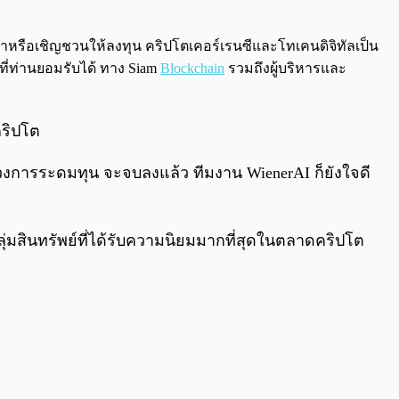
0:00
/
0:00
นะนำหรือเชิญชวนให้ลงทุน คริปโตเคอร์เรนซีและโทเคนดิจิทัลเป็น
ที่ท่านยอมรับได้ ทาง Siam
Blockchain
รวมถึงผู้บริหารและ
คริปโต
ช่วงการระดมทุน จะจบลงแล้ว ทีมงาน WienerAI ก็ยังใจดี
่มสินทรัพย์ที่ได้รับความนิยมมากที่สุดในตลาดคริปโต