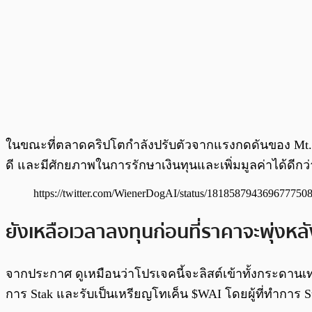
ในขณะที่ตลาดคริปโตกำลังปรับตัวจากแรงกดดันของ Mt.Gox ท
ดี และมีศักยภาพในการรักษาเงินทุนและเพิ่มมูลค่าได้ดีกว่
https://twitter.com/WienerDogAI/status/181858794369677750
ยังเหลือเวลาลงทุนก่อนที่ราคาจะพุ่งหลั
จากประกาศ ดูเหมือนว่าโปรเจคนี้จะลิสต์เข้าทั้งกระด
การ Stak และรับเป็นเหรียญโทเค็น $WAI โดยผู้ที่ทำการ S