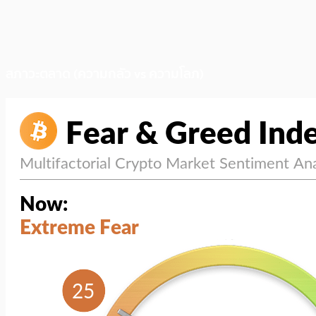
สภาวะตลาด (ความกลัว vs ความโลภ)