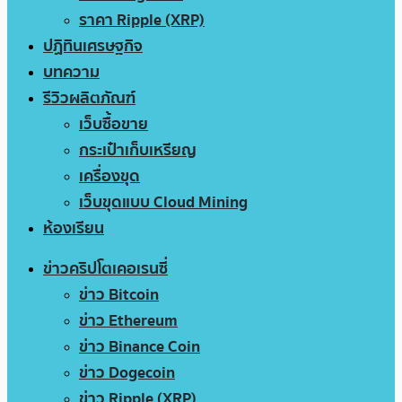
ราคา Ripple (XRP)
ปฏิทินเศรษฐกิจ
บทความ
รีวิวผลิตภัณฑ์
เว็บซื้อขาย
กระเป๋าเก็บเหรียญ
เครื่องขุด
เว็บขุดแบบ Cloud Mining
ห้องเรียน
ข่าวคริปโตเคอเรนซี่
ข่าว Bitcoin
ข่าว Ethereum
ข่าว Binance Coin
ข่าว Dogecoin
ข่าว Ripple (XRP)