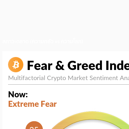
สภาวะตลาด (ความกลัว vs ความโลภ)