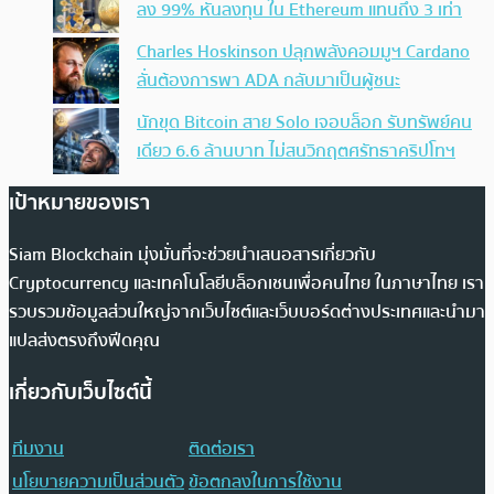
ลง 99% หันลงทุน ใน Ethereum แทนถึง 3 เท่า
Charles Hoskinson ปลุกพลังคอมมูฯ Cardano
ลั่นต้องการพา ADA กลับมาเป็นผู้ชนะ
นักขุด Bitcoin สาย Solo เจอบล็อก รับทรัพย์คน
เดียว 6.6 ล้านบาท ไม่สนวิกฤตศรัทธาคริปโทฯ
เป้าหมายของเรา
Siam Blockchain มุ่งมั่นที่จะช่วยนำเสนอสารเกี่ยวกับ
Cryptocurrency และเทคโนโลยีบล็อกเชนเพื่อคนไทย ในภาษาไทย เรา
รวบรวมข้อมูลส่วนใหญ่จากเว็บไซต์และเว็บบอร์ดต่างประเทศและนำมา
แปลส่งตรงถึงฟีดคุณ
เกี่ยวกับเว็บไซต์นี้
ทีมงาน
ติดต่อเรา
นโยบายความเป็นส่วนตัว
ข้อตกลงในการใช้งาน