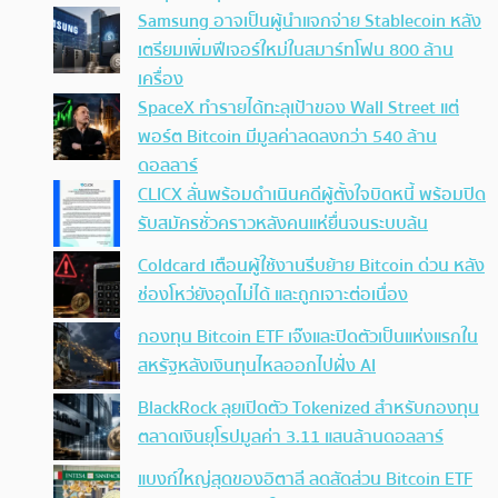
Samsung อาจเป็นผู้นำแจกจ่าย Stablecoin หลัง
เตรียมเพิ่มฟีเจอร์ใหม่ในสมาร์ทโฟน 800 ล้าน
เครื่อง
SpaceX ทำรายได้ทะลุเป้าของ Wall Street แต่
พอร์ต Bitcoin มีมูลค่าลดลงกว่า 540 ล้าน
ดอลลาร์
CLICX ลั่นพร้อมดำเนินคดีผู้ตั้งใจบิดหนี้ พร้อมปิด
รับสมัครชั่วคราวหลังคนแห่ยื่นจนระบบล้น
Coldcard เตือนผู้ใช้งานรีบย้าย Bitcoin ด่วน หลัง
ช่องโหว่ยังอุดไม่ได้ และถูกเจาะต่อเนื่อง
กองทุน Bitcoin ETF เจ๊งและปิดตัวเป็นแห่งแรกใน
สหรัฐหลังเงินทุนไหลออกไปฝั่ง AI
BlackRock ลุยเปิดตัว Tokenized สำหรับกองทุน
ตลาดเงินยุโรปมูลค่า 3.11 แสนล้านดอลลาร์
แบงก์ใหญ่สุดของอิตาลี ลดสัดส่วน Bitcoin ETF