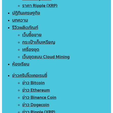
ราคา Ripple (XRP)
ปฏิทินเศรษฐกิจ
บทความ
รีวิวผลิตภัณฑ์
เว็บซื้อขาย
กระเป๋าเก็บเหรียญ
เครื่องขุด
เว็บขุดแบบ Cloud Mining
ห้องเรียน
ข่าวคริปโตเคอเรนซี่
ข่าว Bitcoin
ข่าว Ethereum
ข่าว Binance Coin
ข่าว Dogecoin
ข่าว Ripple (XRP)