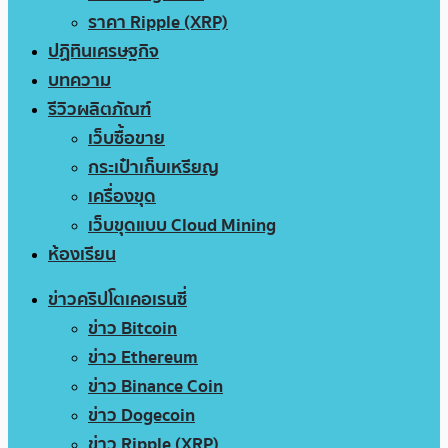
ราคา Ripple (XRP)
ปฏิทินเศรษฐกิจ
บทความ
รีวิวผลิตภัณฑ์
เว็บซื้อขาย
กระเป๋าเก็บเหรียญ
เครื่องขุด
เว็บขุดแบบ Cloud Mining
ห้องเรียน
ข่าวคริปโตเคอเรนซี่
ข่าว Bitcoin
ข่าว Ethereum
ข่าว Binance Coin
ข่าว Dogecoin
ข่าว Ripple (XRP)