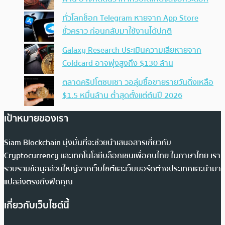
ทั่วโลกช็อก Telegram หายจาก App Store
ชั่วคราว ก่อนกลับมาใช้งานได้ปกติ
Galaxy Research ประเมินความเสียหายจาก
Coldcard อาจพุ่งสูงถึง $130 ล้าน
ตลาดคริปโตซบเซา วอลุ่มซื้อขายรายวันดิ่งเหลือ
$1.5 หมื่นล้าน ต่ำสุดตั้งแต่ต้นปี 2026
เป้าหมายของเรา
Siam Blockchain มุ่งมั่นที่จะช่วยนำเสนอสารเกี่ยวกับ
Cryptocurrency และเทคโนโลยีบล็อกเชนเพื่อคนไทย ในภาษาไทย เรา
รวบรวมข้อมูลส่วนใหญ่จากเว็บไซต์และเว็บบอร์ดต่างประเทศและนำมา
แปลส่งตรงถึงฟีดคุณ
เกี่ยวกับเว็บไซต์นี้