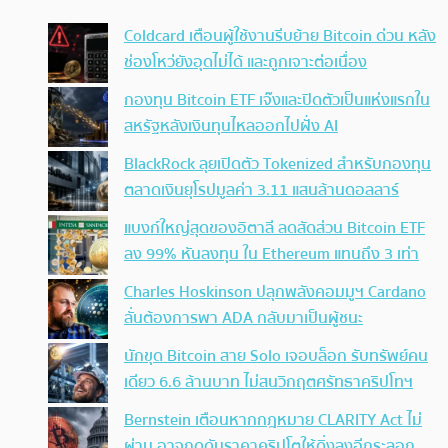
Coldcard เตือนผู้ใช้งานรีบย้าย Bitcoin ด่วน หลัง
ช่องโหว่ยังอุดไม่ได้ และถูกเจาะต่อเนื่อง
กองทุน Bitcoin ETF เจ๊งและปิดตัวเป็นแห่งแรกใน
สหรัฐหลังเงินทุนไหลออกไปฝั่ง AI
BlackRock ลุยเปิดตัว Tokenized สำหรับกองทุน
ตลาดเงินยุโรปมูลค่า 3.11 แสนล้านดอลลาร์
แบงก์ใหญ่สุดของอิตาลี ลดสัดส่วน Bitcoin ETF
ลง 99% หันลงทุน ใน Ethereum แทนถึง 3 เท่า
Charles Hoskinson ปลุกพลังคอมมูฯ Cardano
ลั่นต้องการพา ADA กลับมาเป็นผู้ชนะ
นักขุด Bitcoin สาย Solo เจอบล็อก รับทรัพย์คน
เดียว 6.6 ล้านบาท ไม่สนวิกฤตศรัทธาคริปโทฯ
Bernstein เตือนหากกฎหมาย CLARITY Act ไม่
ผ่าน อาจกดดันราคาคริปโตให้ดิ่งลงอีกระลอก