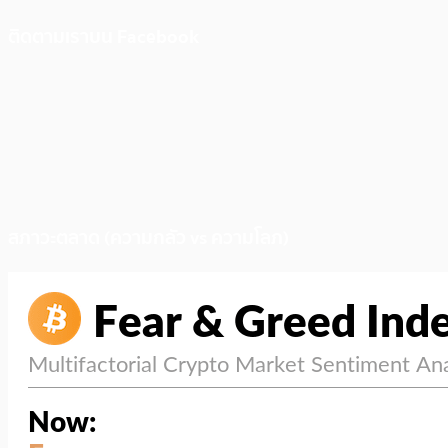
ติดตามเราบน Facebook
สภาวะตลาด (ความกลัว vs ความโลภ)