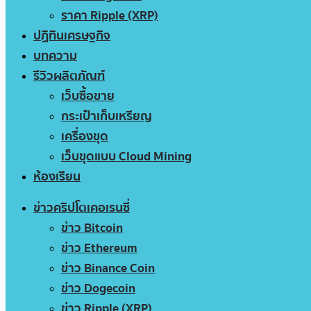
ราคา Ripple (XRP)
ปฏิทินเศรษฐกิจ
บทความ
รีวิวผลิตภัณฑ์
เว็บซื้อขาย
กระเป๋าเก็บเหรียญ
เครื่องขุด
เว็บขุดแบบ Cloud Mining
ห้องเรียน
ข่าวคริปโตเคอเรนซี่
ข่าว Bitcoin
ข่าว Ethereum
ข่าว Binance Coin
ข่าว Dogecoin
ข่าว Ripple (XRP)